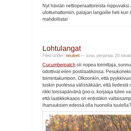
Nyt häviän nettioperaattoreista riippuvaksi a
ulottumattomiin, palajan langoille heti kun 
mahdollista!
Lohtulangat
Filed under:
neuleet
— iona, perjantai, 20 loka
Cucumberpatch
oli nopea toimittaja, sunnun
odottivat eilen postilaatikossa. Pesukoneki
toimintakuntoon. Olkoonkin, että pyykkivuo
tuskin puolessa välissäkään, että liedestä
rikki toissapäivänä (joo-o, korjaaja tulee
että laatikkokaaos on entistäkin valtaisamp
ihanuuksien edessä olla huonolla tuulella