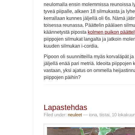
neulomalla ensin molemmissa reunoissa ly
tyveä piipalle, alkaen 18 silmukasta ja lyh
kerrallaan kunnes jäljellä oli 6s. Nämä jäti
toisessa reunassa. Päättelin päälaen silmu
käännetystä piposta
kolmen puikon päätte
piippojen silmukat langalta ja jatkoin mole
kuuden silmukan i-cordia.
Pipoon oli suunnitteilla myäs korvaläpät ja
jäljellä enää pari metriä. Ideoita piippojen
vastaan, yksi ajatus on ommella heijastinn
piippojen päihin?
Lapastehdas
Filed under:
neuleet
— iona, tiistai, 10 lokakuu