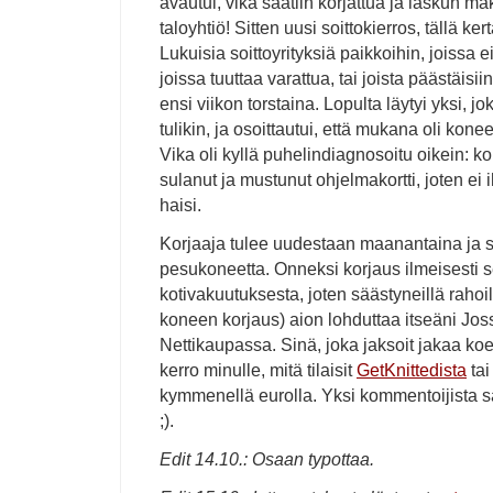
avautui, vika saatiin korjattua ja laskun ma
taloyhtiö! Sitten uusi soittokierros, tällä ke
Lukuisia soittoyrityksiä paikkoihin, joissa 
joissa tuuttaa varattua, tai joista päästäisii
ensi viikon torstaina. Lopulta läytyi yksi, jo
tulikin, ja osoittautui, että mukana oli ko
Vika oli kyllä puhelindiagnosoitu oikein: ko
sulanut ja mustunut ohjelmakortti, joten e
haisi.
Korjaaja tulee uudestaan maanantaina ja si
pesukoneetta. Onneksi korjaus ilmeisesti
kotivakuutuksesta, joten säästyneillä rahoil
koneen korjaus) aion lohduttaa itseäni Jo
Nettikaupassa. Sinä, joka jaksoit jakaa koe
kerro minulle, mitä tilaisit
GetKnittedista
ta
kymmenellä eurolla. Yksi kommentoijista s
;).
Edit 14.10.: Osaan typottaa.