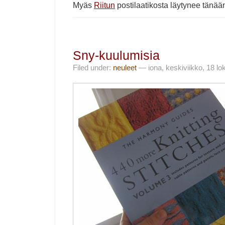
Myäs
Riitun
postilaatikosta läytynee tänää
Sny-kuulumisia
Filed under:
neuleet
— iona, keskiviikko, 18 lo