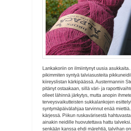
Lankakoriin on ilmiintynyt uusia asukkaita. 
pikimmiten syntyä talviasusteita pikkuneidil
kiireyslistan kärkipäässä. Austermannin St
pitänyt ostaakaan, sillä väri- ja raporttivai
olleet lähinnä järkytys, mutta anopin ihme
terveysvaikutteisten sukkalankojen esittely
syntymäpäivälahjaa tarvinnut enää miettiä. 
kärjessä. Piikun ruskavärisestä hahtuvasta
ainakin neidille huovutettava hattu talveksi
senkään kanssa ehdi märehtiä, talvihan on