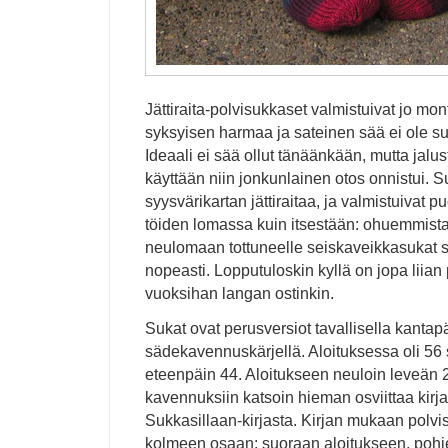
Jättiraita-polvisukkaset valmistuivat jo mon
syksyisen harmaa ja sateinen sää ei ole s
Ideaali ei sää ollut tänäänkään, mutta jalus
käyttään niin jonkunlainen otos onnistui. S
syysvärikartan jättiraitaa, ja valmistuivat
töiden lomassa kuin itsestään: ohuemmist
neulomaan tottuneelle seiskaveikkasukat sy
nopeasti. Lopputuloskin kyllä on jopa liian
vuoksihan langan ostinkin.
Sukat ovat perusversiot tavallisella kantapä
sädekavennuskärjellä. Aloituksessa oli 56 
eteenpäin 44. Aloitukseen neuloin leveän 2
kavennuksiin katsoin hieman osviittaa kirj
Sukkasillaan-kirjasta. Kirjan mukaan polvi
kolmeen osaan: suoraan aloitukseen, pohj