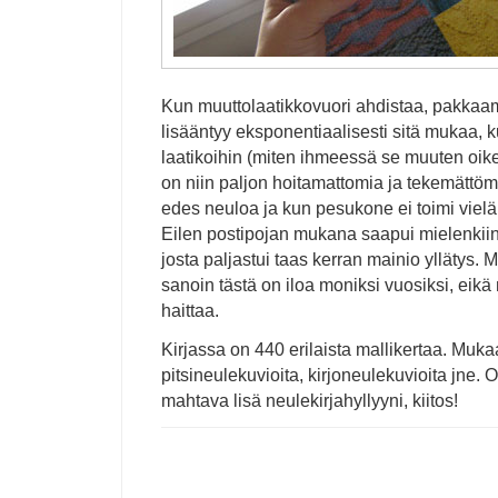
Kun muuttolaatikkovuori ahdistaa, pakka
lisääntyy eksponentiaalisesti sitä mukaa, 
laatikoihin (miten ihmeessä se muuten oike
on niin paljon hoitamattomia ja tekemättömi
edes neuloa ja kun pesukone ei toimi vielä
Eilen postipojan mukana saapui mielenkiinto
josta paljastui taas kerran mainio yllätys. 
sanoin tästä on iloa moniksi vuosiksi, eik
haittaa.
Kirjassa on 440 erilaista mallikertaa. Muk
pitsineulekuvioita, kirjoneulekuvioita jne. O
mahtava lisä neulekirjahyllyyni, kiitos!