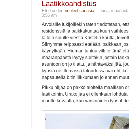
Laatikkoahdistus
Filed under:
neuleet
,
sanasia
— iona, maanantai
9:56 am
Arvoisille lukijoillekin täten tiedotetaan, e
residenssiä ja paikkakuntaa kuun vaihteess
laitoin sinulle viestiä Kristelin kautta, toivo
Siirrymme reippaasti etelään, paikkaan jo
käynytkään. Hieman tuntuu villille tämä e
määränpäästä läytyy sieltäkin jostain lank
asuntoon on jo tilattu, ja nähtäväksi jää,
kynsiä netittömässä taloudessa vai ehtiikö 
napsautella bitin liikkumaan jo ennen muut
Pikku hiljaa on pakko aloitella maallisen 
laatikoihin. Urakoijaa ei ollenkaan lohduta 
muutto keväällä, kun varsinainen työsuhd