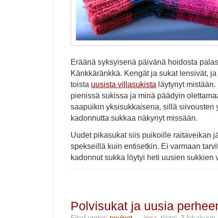
Eräänä syksyisenä päivänä hoidosta palasi 
Känkkäränkkä. Kengät ja sukat lensivät, ja
toista
uusista villasukista
läytynyt mistään. 
pienissä sukissa ja minä päädyin olettam
saapuikin yksisukkaisena, sillä siivousten
kadonnutta sukkaa näkynyt missään.
Uudet pikasukat siis puikoille raitaveikan j
spekseillä kuin entisetkin. Ei varmaan tarvi
kadonnut sukka löytyi heti uusien sukkien v
Polvisukat ja uusia perhee