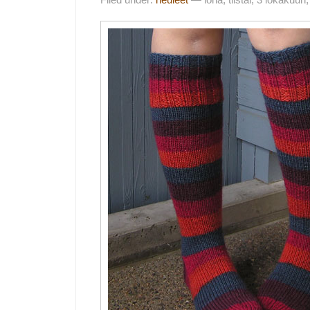
Filed under:
neuleet
— iona, tiistai, 3 lokakuun