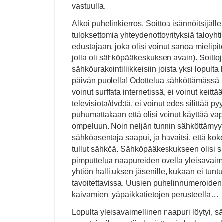
vastuulla.
Alkoi puhelinkierros. Soittoa isännöitsijäl
tuloksettomia yhteydenottoyrityksiä taloyht
edustajaan, joka olisi voinut sanoa mielipi
jolla oli sähköpääkeskuksen avain). Soittoj
sähköurakointiliikkeisiin joista yksi lopulta
päivän puolella! Odottelua sähköttämässä t
voinut surffata internetissä, ei voinut keittä
televisiota/dvd:tä, ei voinut edes silittää py
puhumattakaan että olisi voinut käyttää v
ompeluun. Noin neljän tunnin sähköttämyy
sähköasentaja saapui, ja havaitsi, että k
tullut sähköä. Sähköpääkeskukseen olisi si
pimputtelua naapureiden ovella yleisavaime
yhtiön hallituksen jäsenille, kukaan ei tunt
tavoitettavissa. Uusien puhelinnumeroiden 
kaivamien tyäpaikkatietojen perusteella…
Lopulta yleisavaimellinen naapuri löytyi,