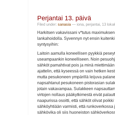
Perjantai 13. päivä
Filed under:
sanasia
— iona, perjantai, 13 lok
Harkitsen vakavissani v*tutus maximuksen
lankahoidolla. Syvennyn nyt ensin kuitenk
syntysyihin:
Laitoin aamulla koneellisen pyykkiä peseyty
useampaankin koneelliseen. Noin pesuohj
sähköt pamahtivat pois ja minä miettimään k
ajattelin, että kyseessä on vain hetken ke
mutta pesukoneen ympärillä leijuva palane
napsahtanut pesukoneen pistorasian sula
jotain vakavampaa. Sulakkeen napsauttami
virtojen nollaus pääkytkimestä eivät palaut
naapurissa osoitti, että sähköt olivat poikki 
sähköyhtiään varmisti, että runkoverkossa j
sähkövika oli siis huoneiston sähköverkoss