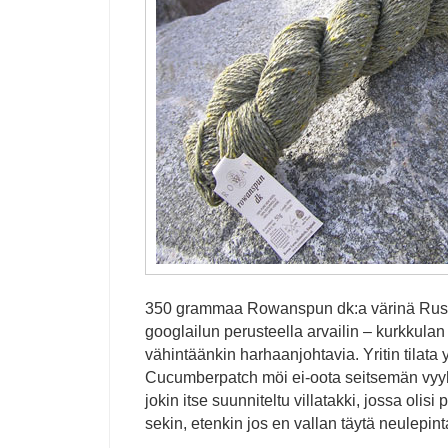
350 grammaa Rowanspun dk:a värinä Rush.
googlailun perusteella arvailin – kurkkulan
vähintäänkin harhaanjohtavia. Yritin tilata
Cucumberpatch möi ei-oota seitsemän vyyh
jokin itse suunniteltu villatakki, jossa olisi 
sekin, etenkin jos en vallan täytä neulepint