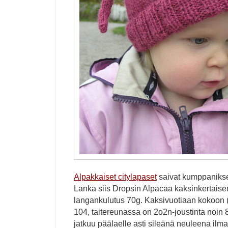
Alpakkaiset citylapaset
saivat kumppaniks
Lanka siis Dropsin Alpacaa kaksinkertais
langankulutus 70g. Kaksivuotiaan kokoon (
104, taitereunassa on 2o2n-joustinta noin 
jatkuu päälaelle asti sileänä neuleena ilma