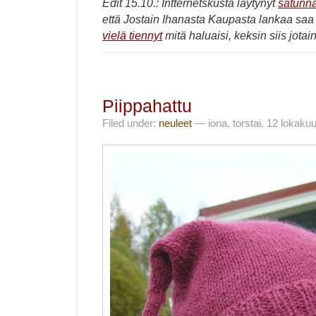
Edit 15.10.: Intternetskusta läytynyt
satunna
että Jostain Ihanasta Kaupasta lankaa saa 
vielä tiennyt
mitä haluaisi, keksin siis jotain 
Piippahattu
Filed under:
neuleet
— iona, torstai, 12 lokaku