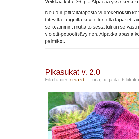
Veikkaa kului 36 g ja Alpacaa yksinkertais
Neuloin jättiraitalapasia vuorokerroksin ker
tulevilla langoilla kuvitellen että lapaset rai
selkeämmin, mutta toisesta tulikin selvästi 
violetti-petroolisävyinen. Alpakkalapasia k
palmikot.
Pikasukat v. 2.0
Filed under:
neuleet
— iona, perjantai, 6 lokak