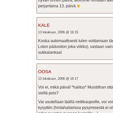
hyvän onnen päivä, aloimme nimittäin aiko
perjantaina 13. päivä
KALE
13 lokakuun, 2006 @ 16:15
Koska automaattisesti tulen voittamaan t
Loton päävoiton joka viikko), vastaan vain
sukkalankaa!
OOSA
13 lokakuun, 2006 @ 16:17
Voi ei, mikä päivä! *halitus* Muistithan ot
sieltä pois?
Vai usutellaan täällä nettikaupoille, voi v
kysyttiin (hintahaitarissa pysymisestä ei o