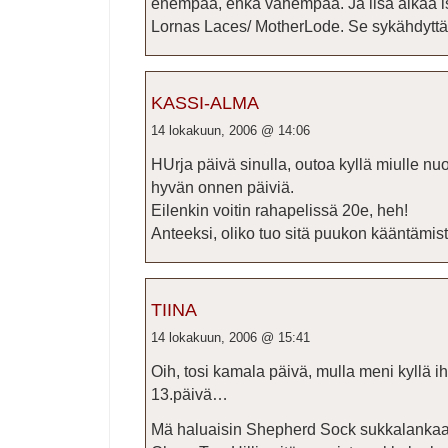
enempää, enkä vähempää. Ja lisä aikaa iso
Lornas Laces/ MotherLode. Se sykähdyttäi
KASSI-ALMA
14 lokakuun, 2006 @ 14:06
HUrja päivä sinulla, outoa kyllä miulle nu
hyvän onnen päiviä.
Eilenkin voitin rahapelissä 20e, heh!
Anteeksi, oliko tuo sitä puukon kääntämi
TIINA
14 lokakuun, 2006 @ 15:41
Oih, tosi kamala päivä, mulla meni kyllä iha
13.päivä…
Mä haluaisin Shepherd Sock sukkalankaa v