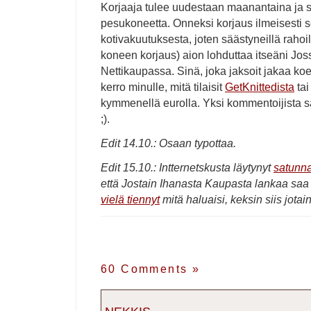
Korjaaja tulee uudestaan maanantaina ja si
pesukoneetta. Onneksi korjaus ilmeisesti
kotivakuutuksesta, joten säästyneillä rahoil
koneen korjaus) aion lohduttaa itseäni Jo
Nettikaupassa. Sinä, joka jaksoit jakaa koe
kerro minulle, mitä tilaisit
GetKnittedista
ta
kymmenellä eurolla. Yksi kommentoijista s
;).
Edit 14.10.: Osaan typottaa.
Edit 15.10.: Intternetskusta läytynyt
satunna
että Jostain Ihanasta Kaupasta lankaa saa 
vielä tiennyt
mitä haluaisi, keksin siis jotain 
60 Comments
»