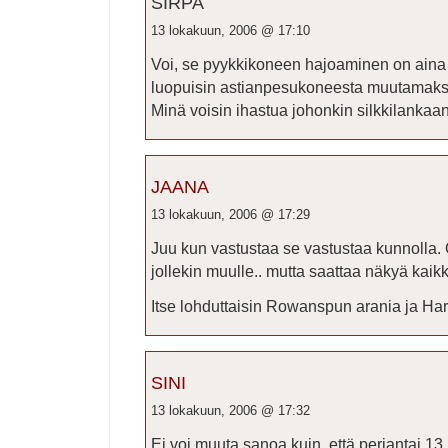
SIRPA
13 lokakuun, 2006 @ 17:10
Voi, se pyykkikoneen hajoaminen on ain
luopuisin astianpesukoneesta muutamaksi p
Minä voisin ihastua johonkin silkkilankaa
JAANA
13 lokakuun, 2006 @ 17:29
Juu kun vastustaa se vastustaa kunnolla.
jollekin muulle.. mutta saattaa näkyä kaik
Itse lohduttaisin Rowanspun arania ja Har
SINI
13 lokakuun, 2006 @ 17:32
Ei voi muuta sanoa kuin, että perjantai 13. 