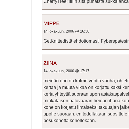
CherryTreeHillin sitä punaista sukkalanka
MIPPE
14 lokakuun, 2006 @ 16:36
GetKnittedistä ehdottomasti Fyberspatesin
ZIINA
14 lokakuun, 2006 @ 17:17
meidän upo on kolme vuotta vanha, ohjelm
kertaa ja muuta vikaa on korjattu kaksi ke
kerta yhteyttä suoraan upon asiakaspalve
minkälaisen palovaaran heidän ihana kon
kone on korjattu ilmaiseksi takuuajan jälk
upolle suoraan. en todellakaan suosittele
pesukonetta kenellekään.