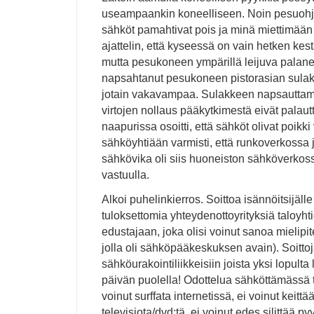
useampaankin koneelliseen. Noin pesuohj
sähköt pamahtivat pois ja minä miettimään k
ajattelin, että kyseessä on vain hetken ke
mutta pesukoneen ympärillä leijuva palane
napsahtanut pesukoneen pistorasian sula
jotain vakavampaa. Sulakkeen napsauttami
virtojen nollaus pääkytkimestä eivät palaut
naapurissa osoitti, että sähköt olivat poikki 
sähköyhtiään varmisti, että runkoverkossa j
sähkövika oli siis huoneiston sähköverkoss
vastuulla.
Alkoi puhelinkierros. Soittoa isännöitsijäl
tuloksettomia yhteydenottoyrityksiä taloyht
edustajaan, joka olisi voinut sanoa mielipi
jolla oli sähköpääkeskuksen avain). Soittoj
sähköurakointiliikkeisiin joista yksi lopulta
päivän puolella! Odottelua sähköttämässä t
voinut surffata internetissä, ei voinut keittä
televisiota/dvd:tä, ei voinut edes silittää py