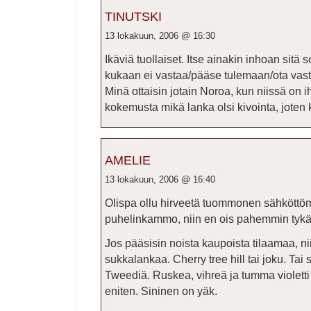
TINUTSKI
13 lokakuun, 2006 @ 16:30
Ikäviä tuollaiset. Itse ainakin inhoan sitä 
kukaan ei vastaa/pääse tulemaan/ota vas
Minä ottaisin jotain Noroa, kun niissä on ih
kokemusta mikä lanka olsi kivointa, joten 
AMELIE
13 lokakuun, 2006 @ 16:40
Olispa ollu hirveetä tuommonen sähköttöm
puhelinkammo, niin en ois pahemmin tykä
Jos pääsisin noista kaupoista tilaamaa, ni
sukkalankaa. Cherry tree hill tai joku. Tai
Tweediä. Ruskea, vihreä ja tumma violetti 
eniten. Sininen on yäk.