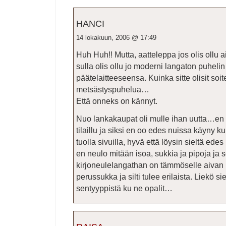
HANCI
14 lokakuun, 2006 @ 17:49
Huh Huh!! Mutta, aatteleppa jos olis ollu
sulla olis ollu jo moderni langaton puhelin
päätelaitteeseensa. Kuinka sitte olisit soit
metsästyspuhelua…
Että onneks on kännyt.
Nuo lankakaupat oli mulle ihan uutta…en 
tilaillu ja siksi en oo edes nuissa käyny 
tuolla sivuilla, hyvä että löysin sieltä edes
en neulo mitään isoa, sukkia ja pipoja j
kirjoneulelangathan on tämmöselle aivan i
perussukka ja silti tulee erilaista. Liekö si
sentyyppistä ku ne opalit…