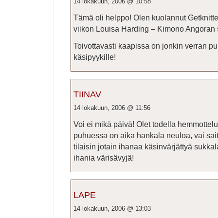
14 lokakuun, 2006 @ 10:58
Tämä oli helppo! Olen kuolannut Getknit
viikon Louisa Harding – Kimono Angoran 
Toivottavasti kaapissa on jonkin verran puh
käsipyykille!
TIINAV
14 lokakuun, 2006 @ 11:56
Voi ei mikä päivä! Olet todella hemmottel
puhuessa on aika hankala neuloa, vai sait
tilaisin jotain ihanaa käsinvärjättyä sukka
ihania värisävyjä!
LAPE
14 lokakuun, 2006 @ 13:03