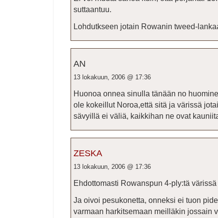
suttaantuu.
Lohdutkseen jotain Rowanin tweed-lankaa. V
AN
13 lokakuun, 2006 @ 17:36
Huonoa onnea sinulla tänään no huominen
ole kokeillut Noroa,että sitä ja värissä jo
sävyillä ei väliä, kaikkihan ne ovat kauniit
ZESKA
13 lokakuun, 2006 @ 17:36
Ehdottomasti Rowanspun 4-ply:tä värissä J
Ja oivoi pesukonetta, onneksi ei tuon pid
varmaan harkitsemaan meilläkin jossain 