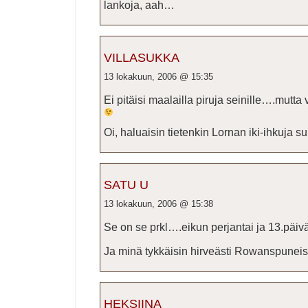
lankoja, aah…
VILLASUKKA
13 lokakuun, 2006 @ 15:35
Ei pitäisi maalailla piruja seinille….mutta 
Oi, haluaisin tietenkin Lornan iki-ihkuja s
SATU U
13 lokakuun, 2006 @ 15:38
Se on se prkl….eikun perjantai ja 13.päiv
Ja minä tykkäisin hirveästi Rowanspuneis
HEKSIINA