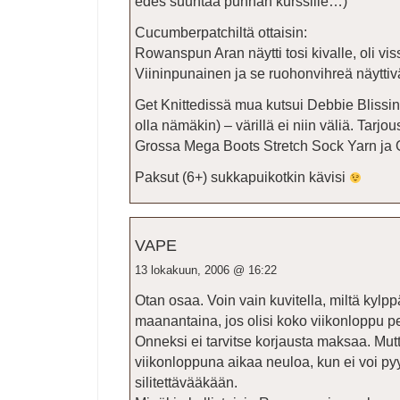
edes suuntaa punnan kurssille…)
Cucumberpatchiltä ottaisin:
Rowanspun Aran näytti tosi kivalle, oli vis
Viininpunainen ja se ruohonvihreä näyttivä
Get Knittedissä mua kutsui Debbie Blissin
olla nämäkin) – värillä ei niin väliä. Tarj
Grossa Mega Boots Stretch Sock Yarn ja Op
Paksut (6+) sukkapuikotkin kävisi
VAPE
13 lokakuun, 2006 @ 16:22
Otan osaa. Voin vain kuvitella, miltä kylp
maanantaina, jos olisi koko viikonloppu 
Onneksi ei tarvitse korjausta maksaa. Mutt
viikonloppuna aikaa neuloa, kun ei voi pyy
silitettävääkään.