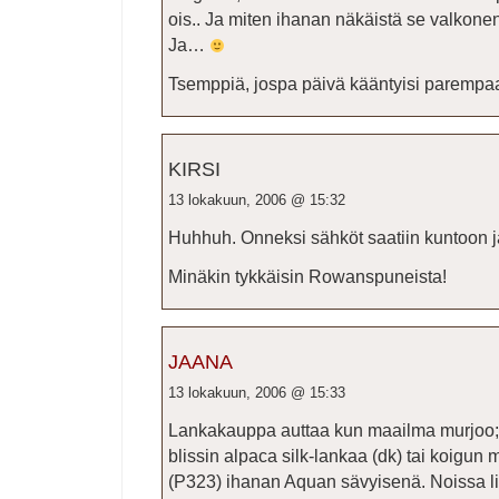
ois.. Ja miten ihanan näkäistä se valkone
Ja…
Tsemppiä, jospa päivä kääntyisi parempaa
KIRSI
13 lokakuun, 2006 @ 15:32
Huhhuh. Onneksi sähköt saatiin kuntoon j
Minäkin tykkäisin Rowanspuneista!
JAANA
13 lokakuun, 2006 @ 15:33
Lankakauppa auttaa kun maailma murjoo; i
blissin alpaca silk-lankaa (dk) tai koigun 
(P323) ihanan Aquan sävyisenä. Noissa lii