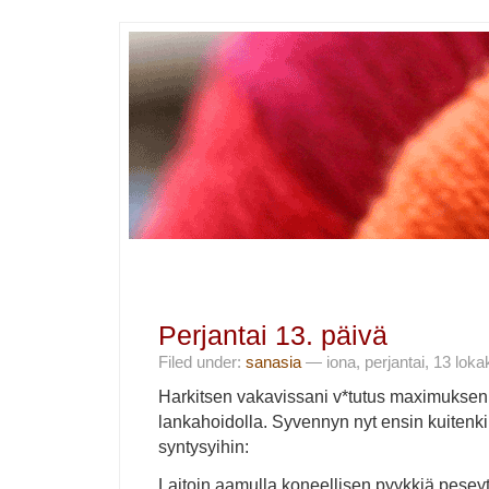
Perjantai 13. päivä
Filed under:
sanasia
— iona, perjantai, 13 lok
Harkitsen vakavissani v*tutus maximuksen
lankahoidolla. Syvennyn nyt ensin kuitenk
syntysyihin:
Laitoin aamulla koneellisen pyykkiä peseyty