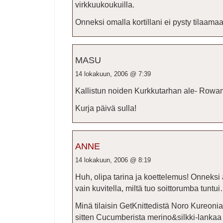
virkkuukoukuilla.
Onneksi omalla kortillani ei pysty tilaama
MASU
14 lokakuun, 2006 @ 7:39
Kallistun noiden Kurkkutarhan ale- Rowa
Kurja päivä sulla!
ANNE
14 lokakuun, 2006 @ 8:19
Huh, olipa tarina ja koettelemus! Onneksi a
vain kuvitella, miltä tuo soittorumba tuntu
Minä tilaisin GetKnittedistä Noro Kureonia t
sitten Cucumberista merino&silkki-lankaa 