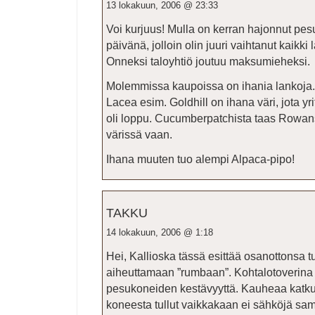
13 lokakuun, 2006 @ 23:33
Voi kurjuus! Mulla on kerran hajonnut pe
päivänä, jolloin olin juuri vaihtanut kaikki
Onneksi taloyhtiö joutuu maksumieheksi.
Molemmissa kaupoissa on ihania lankoja. G
Lacea esim. Goldhill on ihana väri, jota yri
oli loppu. Cucumberpatchista taas Rowa
värissä vaan.
Ihana muuten tuo alempi Alpaca-pipo!
TAKKU
14 lokakuun, 2006 @ 1:18
Hei, Kallioska tässä esittää osanottonsa
aiheuttamaan ”rumbaan”. Kohtalotoverina 
pesukoneiden kestävyyttä. Kauheaa katku
koneesta tullut vaikkakaan ei sähköjä sama