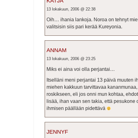
KATJA
13 lokakuun, 2006 @ 22:38
Oih… ihania lankoja. Noroa on tehnyt miel
valitsisin siis pari kerää Kureyonia.
ANNAM
13 lokakuun, 2006 @ 23:25
Miks ei aina voi olla perjantai…
Itselläni meni perjantai 13 päivä muuten i
miehen kakkuun tarvittavaa kananmunaa,
roskikseen, eli jos onni mun kohtaa, ehdota
lisää, ihan vaan sen takia, että pesukone 
ihmisen päällään pidettävä
JENNYF