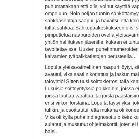
puhumattakaan että olisi voinut käyttää v
ompeluun. Noin neljän tunnin sähköttämyy
sähköasentaja saapui, ja havaitsi, että k
tullut sähköä. Sähköpääkeskukseen olisi si
pimputtelua naapureiden ovella yleisavaime
yhtiön hallituksen jäsenille, kukaan ei tunt
tavoitettavissa. Uusien puhelinnumeroiden 
kaivamien tyäpaikkatietojen perusteella…
Lopulta yleisavaimellinen naapuri löytyi,
avautui, vika saatiin korjattua ja laskun ma
taloyhtiö! Sitten uusi soittokierros, tällä ke
Lukuisia soittoyrityksiä paikkoihin, joissa 
joissa tuuttaa varattua, tai joista päästäisii
ensi viikon torstaina. Lopulta läytyi yksi, jo
tulikin, ja osoittautui, että mukana oli ko
Vika oli kyllä puhelindiagnosoitu oikein: ko
sulanut ja mustunut ohjelmakortti, joten e
haisi.