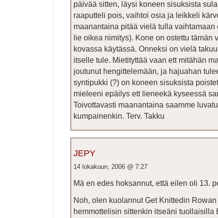
päivää sitten, läysi koneen sisuksista sul
raaputteli pois, vaihtoi osia ja leikkeli kärv
maanantaina pitää vielä tulla vaihtamaan o
lie oikea nimitys). Kone on ostettu tämän
kovassa käytässä. Onneksi on vielä takuua
itselle tule. Mietityttää vaan ett mitähän m
joutunut hengittelemään, ja hajuahan tule
syntipukki (?) on koneen sisuksista poistett
mieleeni epäilys ett lieneekä kyseessä sa
Toivottavasti maanantaina saamme luvatun
kumpainenkin. Terv. Takku
JEPY
14 lokakuun, 2006 @ 7:27
Mä en edes hoksannut, että eilen oli 13. pe
Noh, olen kuolannut Get Knittedin Rowan 
hemmottelisin sittenkin itseäni tuollaisilla