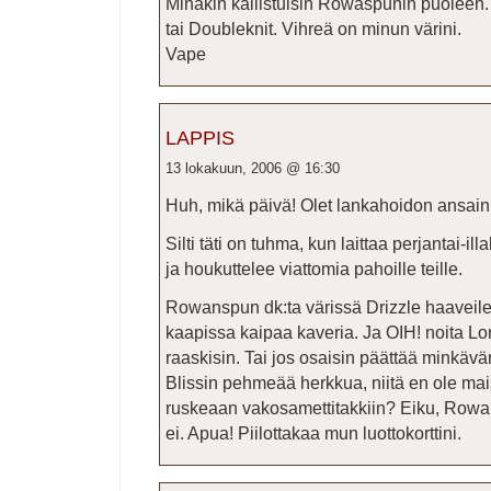
Minäkin kallistuisin Rowaspunin puoleen
tai Doubleknit. Vihreä on minun värini.
Vape
LAPPIS
13 lokakuun, 2006 @ 16:30
Huh, mikä päivä! Olet lankahoidon ansain
Silti täti on tuhma, kun laittaa perjantai-i
ja houkuttelee viattomia pahoille teille.
Rowanspun dk:ta värissä Drizzle haaveilen
kaapissa kaipaa kaveria. Ja OIH! noita L
raaskisin. Tai jos osaisin päättää minkävä
Blissin pehmeää herkkua, niitä en ole mai
ruskeaan vakosamettitakkiin? Eiku, Rowan 
ei. Apua! Piilottakaa mun luottokorttini.