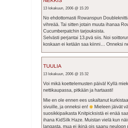
NEKKIS
13 lokakuun, 2006 @ 15:20
No ehdottomasti Rowanspun Doubleknittia
vihreää. Tai sitten jotain muuta ihanaa Row
Cucumberpatchin tarjouksista.
Selvästi perjantai 13.pvä siis. Noi soittor
koskaan ei ketään saa kiinni… Onneksi ne
TUULIA
13 lokakuun, 2006 @ 15:32
Voi mikä koettelemusten päivä! Kyllä miek
nettikaupassa, pitkään ja hartaasti!
Mie en ole ennen ees uskaltanut kurkista
sivuille, ja onneksi en!
Mieleen jäivät v
suosikkipaikasta Knitpicksistä ei enää sa
ihana KidSilk Haze. Muistan vielä kun näin
langasta, mua ei ikinä ois saanu neuloon pi