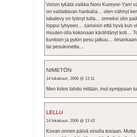
Voisin tykätä vaikka Noro Kureyon Yarn v
on valitattavan hankalia… olen nähnyt k
takalevy on lyönyt tulta… onneksi olin pa
loppui lyhyeen… sanoisin että hyvä kun vika
muuten olla kokonaan kärähtänyt koti… To
kuntoon ja pykin pesu jatkuu… ilmankaan 
tai pesukonetta…
NIMETÖN
14 lokakuun, 2006 @ 13:11
Men kiitos tahdo mitään, mut symppaan t
LELLU
14 lokakuun, 2006 @ 13:43
Kovan onnen päivä sinulla tosiaan. Mutta 