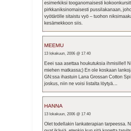
esimerkiksi tooganomaisesti kokoonkursitt
pirkkaniksinomaisesti pussilakanaan, joho
vyötärölle sitaistu vyö – tuohon niksimaa
kesämekkoon siis.
MEEMU
13 lokakuun, 2006 @ 17:40
Eeei saa asettaa houkutuksia ihmisille!! N
miehen matkassa;) En ole koskaan lankoja 
GN:ssa ihastuin Lana Grossan Cotton Spirit
joskus, niin ne voisi listalta löytyä…
HANNA
13 lokakuun, 2006 @ 17:40
Olet todellakin lankaterapian tarpeessa.
ovat ikäviä, etenkin kun sitä konetta tarvitsi