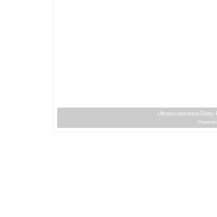
Ulkoasu perustuu Daisy
Powere