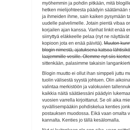
myöhemmin ja pohdin pitkään, mitä blogille
hetken mielijohteesta päädyin säätämään 
ja ihmeiden ihme, sain kaiken pysymään ta
uudelle palvelimelle. Jotain pientä vibaa o
korjailen ajan kanssa. Vanhat linkit enää 
siirryttyä eläkkeelle pelaa (nyt ne näyttävä
kopioon jota en enää päivitä).
Muuton kunni
blogin nimestä, ajatuksena katsoa lähtisikö
laajemmille vesille. Olemme nyt siis kierte
sittenkään, palasimme takaisin langankier
Blogin muutto ei ollut ihan simppeli juttu 
tuolin välisestä syystä johtuen. Olin aikoi
valintaa merkistöön ja valokuvien tallennuks
kaikkia näitä säätäessäni päädyin lukemaa
vuosien varrella kirjoittanut. Se oli aika mie
syvällisempääkin pohdiskelua kenties jonkin 
postauksen muodossa. Eikä vaan omalta 
kannalta. Kenties jo tällä kesälomalla.