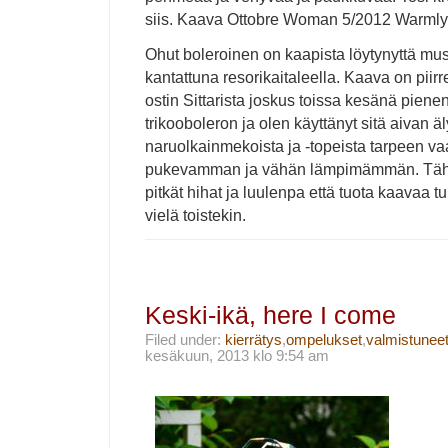
siis. Kaava Ottobre Woman 5/2012 Warml
Ohut boleroinen on kaapista löytynyttä mus
kantattuna resorikaitaleella. Kaava on piirr
ostin Sittarista joskus toissa kesänä piene
trikooboleron ja olen käyttänyt sitä aivan ä
naruolkainmekoista ja -topeista tarpeen v
pukevamman ja vähän lämpimämmän. Tähän
pitkät hihat ja luulenpa että tuota kaavaa t
vielä toistekin.
Keski-ikä, here I come
Filed under:
kierrätys
,
ompelukset
,
valmistunee
kesäkuun, 2013 klo 9:54 am