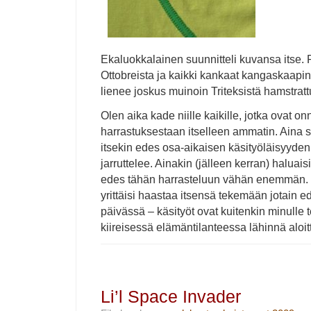
Ekaluokkalainen suunnitteli kuvansa itse. 
Ottobreista ja kaikki kankaat kangaskaapin 
lienee joskus muinoin Triteksistä hamstratt
Olen aika kade niille kaikille, jotka ovat 
harrastuksestaan itselleen ammatin. Aina s
itsekin edes osa-aikaisen käsityöläisyyden
jarruttelee. Ainakin (jälleen kerran) haluai
edes tähän harrasteluun vähän enemmän. T
yrittäisi haastaa itsensä tekemään jotain ed
päivässä – käsityöt ovat kuitenkin minulle 
kiireisessä elämäntilanteessa lähinnä aloit
Li’l Space Invader