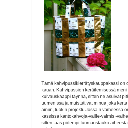
Tämä kahvipussikierrätyskauppakassi on ol
kauan. Kahvipussien keräilemisessä meni tov
kuivauskaappi täynnä, sitten ne asuivat pi
uumenissa ja muistuttivat minua joka ker
ainiin, tuokin projekti. Jossain vaiheessa
kassissa kantokahvoja-vaille-valmis -vaihe
sitten taas pidempi tuumaustauko aiheesta