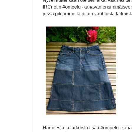
Nyt ei kuitenkaan ole sen aika, vaan esittel
IRCnetin #ompelu -kanavan ensimmäiseen
jossa piti ommella jotain vanhoista farkuist
Hameesta ja farkuista lisää #ompelu -kan