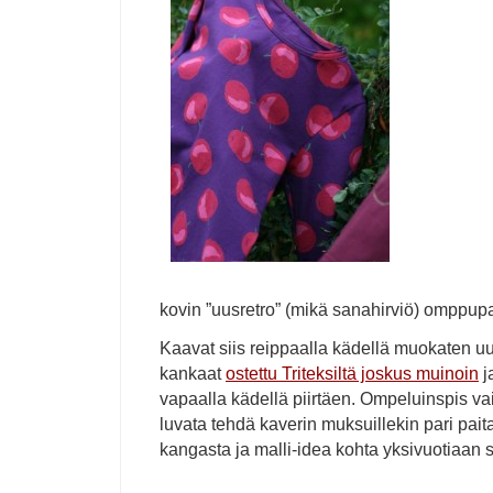
kovin ”uusretro” (mikä sanahirviö) omppupa
Kaavat siis reippaalla kädellä muokaten u
kankaat
ostettu Triteksiltä joskus muinoin
j
vapaalla kädellä piirtäen. Ompeluinspis vain
luvata tehdä kaverin muksuillekin pari paitaa
kangasta ja malli-idea kohta yksivuotiaan 