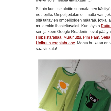
nykyä voisi netistä tilatakaan…)
Silloin kun itse aloitin suomalainen käsity
neulojille. Ompelijoitakin oli, mutta vain jo
sitä taitavien ompelijoiden määrää, jotka la
muidenkin ihasteltavaksi. Kun löysin
Ruttu
sen jälkeen Google Readeriini ovat pääty
Hupsistarallaa
,
Muruhuttu
,
Pim Pam
,
Selia
Unikuun terapiahuone
. Monta huikeaa on v
saa vinkata!