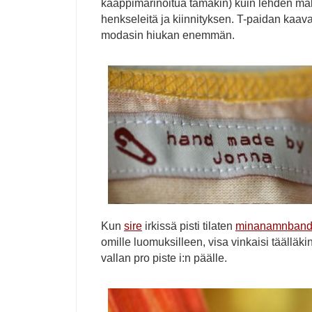
kaappimarinoitua tämäkin) kuin lehden ma
henkseleitä ja kiinnityksen. T-paidan kaava
modasin hiukan enemmän.
Kun
sire
irkissä pisti tilaten
minanamnband
omille luomuksilleen, visa vinkaisi täälläki
vallan pro piste i:n päälle.