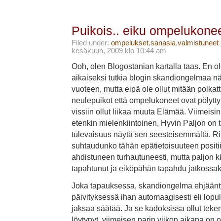
Puikois.. eiku ompelukonee
Filed under:
ompelukset
,
sanasia
,
valmistuneet
kesäkuun, 2009 klo 10:44 am
Ooh, olen Blogostanian kartalla taas. En o
aikaiseksi tutkia blogin skandiongelmaa n
vuoteen, mutta eipä ole ollut mitään polka
neulepuikot että ompelukoneet ovat pölytt
vissiin ollut liikaa muuta Elämää. Viimeisin 
etenkin mielenkiintoinen, Hyvin Paljon on 
tulevaisuus näytä sen seesteisemmältä. Ri
suhtaudunko tähän epätietoisuuteen positiiv
ahdistuneen turhautuneesti, mutta paljon ki
tapahtunut ja eiköpähän tapahdu jatkossak
Joka tapauksessa, skandiongelma ehjään
päivityksessä ihan automaagisesti eli lopul
jaksaa säätää. Ja se kadoksissa ollut teke
löytynyt, viimeisen parin viikon aikana on