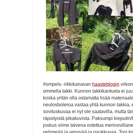
#ompelu -irkkikanavan
haasteblogin
viikon
ommella takki. Kunnon takkikankaita ei juur
koska yritän olla ostamatta lisää materiaalej
neulosboleroa vastaa yhtä kunnon takkia, 
sovituskuvaa ei nyt ole saatavilla, mutta tä
räpsityistä pikakuvista. Paksumpi kieputin
joskus viime talvena ostettua merinovillan
pehmeää ja venyvää ja paukkuvaa. Tosi kiv