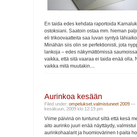
En taida edes kehdata raportoida Karnaluk
ostoksiani. Saatoin ostaa mm. hieman palj
eli trikoovaatteita saa luvan syntyä lähiaik
Minähän siis olin se perfektionisti, jota nyp
lankoja – edes näkymättömissä saumoissa
vaikka, että sitä vaaraa ei taida enää olla. No
vaikka mitä muutakin…
Aurinkoa kesään
Filed under:
ompelukset
,
valmistuneet 2009
— i
kesäkuun, 2009 klo 12:19 pm
Viime päivinä on tuntunut siltä että kesä men
aito aurinko juuri enää näyttäydy, valmist
aurinkohaalarit ja huomiovärinen t-paita ho