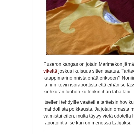
Puseron kangas on jotain Marimekon jämä
vikeltä
joskus ikuisuus sitten saatua. Tartte
kaappimarinoinnista enää erikseen? Noniin,
ja niin kovin isoraporttista että eihän se tä
kiehkuran tuohon kuitenkin ihan tahallani.
Itselleni tehdyille vaatteille tartteisin hov
mahdollista polkkausta. Ja jotain omasta m
valmistui eilen, mutta täytyy vielä odotella 
raportointia, se kun on menossa Lahjaksi.