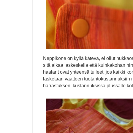
Neppikone on kyllä kätevä, ei ollut hukkaos
sitä alkaa laskeskella että kuinkakohan hi
haalarit ovat yhteensä tulleet, jos kaikki k
lasketaan vaatteen tuotantokustannuksi
harrastukseni kustannuksissa plussalle kok