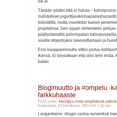
vai ei.
Tänään päätin että ei haluta – kahvipussi
mahdolliset jogurttipurkinhajoamishazardit
tiskirätillä, mutta vuoritetun kassin pesemi
projektinsa. Sen sijaan viimeistelin pohjan
päällystämällä pahvinpalan kahvipusseilla 
sisälle irtopohjaksi tukevoittamaan ja huol
Ensi kauppareissulla sitten joutuu kohtaa
ikänsä. Ei toivoakaan että olisi teini enää,
kaikki.
Blogimuutto ja #ompelu -
farkkuhaaste
Filed under:
kierrätys
,
meta
,
ompelukset
,
valmis
maanantai, 24 kesäkuun, 2013 klo 7:32 pm
Langankierre -blogin vanha serverikoti lo