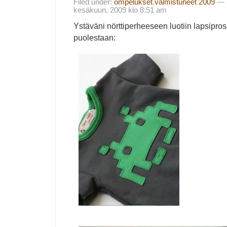
Filed under:
ompelukset
,
valmistuneet 2009
— i
kesäkuun, 2009 klo 8:51 am
Ystäväni nörttiperheeseen luotiin lapsipro
puolestaan: