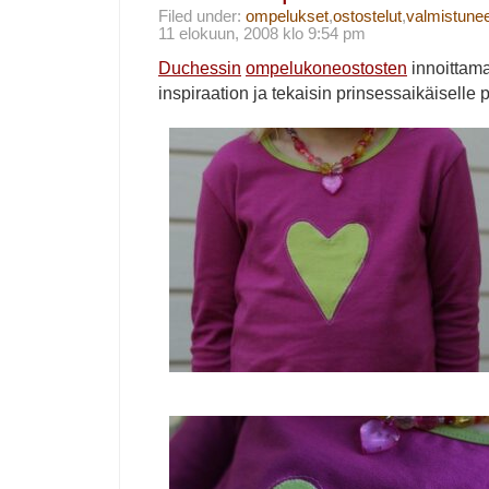
Filed under:
ompelukset
,
ostostelut
,
valmistune
11 elokuun, 2008 klo 9:54 pm
Duchessin
ompelukoneostosten
innoittam
inspiraation ja tekaisin prinsessaikäiselle 