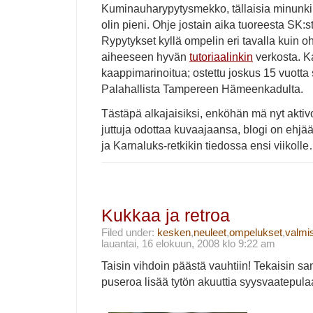
Kuminauharypytysmekko, tällaisia minunkin 
olin pieni. Ohje jostain aika tuoreesta SK:st
Rypytykset kyllä ompelin eri tavalla kuin ohj
aiheeseen hyvän
tutoriaalinkin
verkosta. K
kaappimarinoitua; ostettu joskus 15 vuott
Palahallista Tampereen Hämeenkadulta.
Tästäpä alkajaisiksi, enköhän mä nyt aktiv
juttuja odottaa kuvaajaansa, blogi on ehjään
ja Karnaluks-retkikin tiedossa ensi viikoll
Kukkaa ja retroa
Filed under:
kesken
,
neuleet
,
ompelukset
,
valmi
lauantai, 16 elokuun, 2008 klo 9:22 am
Taisin vihdoin päästä vauhtiin! Tekaisin sa
puseroa lisää tytön akuuttia syysvaatepul