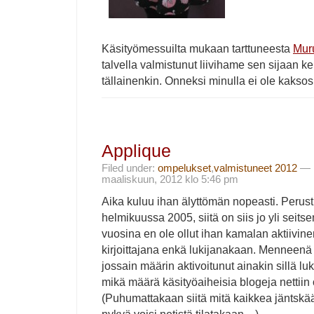
Käsityömessuilta mukaan tarttuneesta
Mur
talvella valmistunut liivihame sen sijaan ke
tällainenkin. Onneksi minulla ei ole kaksos
Applique
Filed under:
ompelukset
,
valmistuneet 2012
— i
maaliskuun, 2012 klo 5:46 pm
Aika kuluu ihan älyttömän nopeasti. Perust
helmikuussa 2005, siitä on siis jo yli seit
vuosina en ole ollut ihan kamalan aktiivi
kirjoittajana enkä lukijanakaan. Menneenä 
jossain määrin aktivoitunut ainakin sillä lu
mikä määrä käsityöaiheisia blogeja nettiin
(Puhumattakaan siitä mitä kaikkea jäntskä