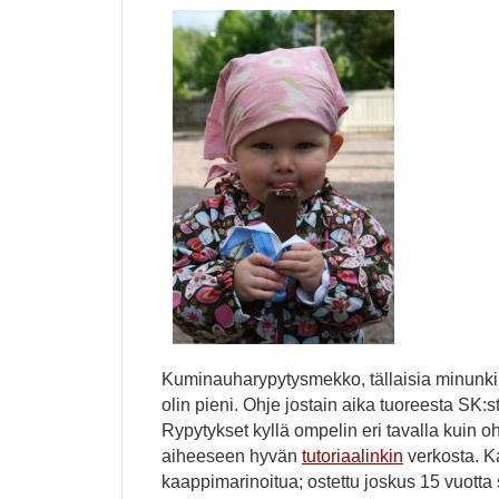
Kuminauharypytysmekko, tällaisia minunkin 
olin pieni. Ohje jostain aika tuoreesta SK:st
Rypytykset kyllä ompelin eri tavalla kuin ohj
aiheeseen hyvän
tutoriaalinkin
verkosta. K
kaappimarinoitua; ostettu joskus 15 vuott