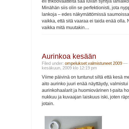
eli trikoovaatteita saa luvan syntyä lähiaik
Minähän siis olin se perfektionisti, jota nyp
lankoja – edes näkymättömissä saumoissa
vaikka, että sitä vaaraa ei taida enää olla. No
vaikka mitä muutakin…
Aurinkoa kesään
Filed under:
ompelukset
,
valmistuneet 2009
— i
kesäkuun, 2009 klo 12:19 pm
Viime päivinä on tuntunut siltä että kesä men
aito aurinko juuri enää näyttäydy, valmist
aurinkohaalarit ja huomiovärinen t-paita ho
nukkuu ja kuvaajan laiskuus iski, joten räps
jotain.