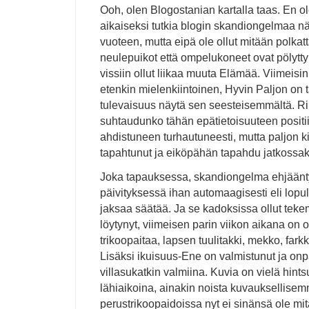
Ooh, olen Blogostanian kartalla taas. En o
aikaiseksi tutkia blogin skandiongelmaa n
vuoteen, mutta eipä ole ollut mitään polka
neulepuikot että ompelukoneet ovat pölytt
vissiin ollut liikaa muuta Elämää. Viimeisin 
etenkin mielenkiintoinen, Hyvin Paljon on 
tulevaisuus näytä sen seesteisemmältä. Ri
suhtaudunko tähän epätietoisuuteen positiiv
ahdistuneen turhautuneesti, mutta paljon ki
tapahtunut ja eiköpähän tapahdu jatkossak
Joka tapauksessa, skandiongelma ehjään
päivityksessä ihan automaagisesti eli lopul
jaksaa säätää. Ja se kadoksissa ollut teke
löytynyt, viimeisen parin viikon aikana on
trikoopaitaa, lapsen tuulitakki, mekko, farkk
Lisäksi ikuisuus-Ene on valmistunut ja onpa
villasukatkin valmiina. Kuvia on vielä hints
lähiaikoina, ainakin noista kuvauksellisem
perustrikoopaidoissa nyt ei sinänsä ole mit