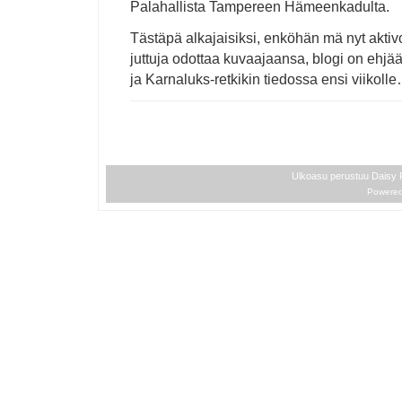
Palahallista Tampereen Hämeenkadulta.
Tästäpä alkajaisiksi, enköhän mä nyt aktiv
juttuja odottaa kuvaajaansa, blogi on ehjään
ja Karnaluks-retkikin tiedossa ensi viikoll
Ulkoasu perustuu Daisy
Powere