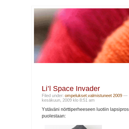
Li’l Space Invader
Filed under:
ompelukset
,
valmistuneet 2009
— i
kesäkuun, 2009 klo 8:51 am
Ystäväni nörttiperheeseen luotiin lapsipro
puolestaan: