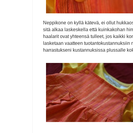
Neppikone on kyllä kätevä, ei ollut hukkaos
sitä alkaa laskeskella että kuinkakohan hi
haalarit ovat yhteensä tulleet, jos kaikki k
lasketaan vaatteen tuotantokustannuksi
harrastukseni kustannuksissa plussalle kok