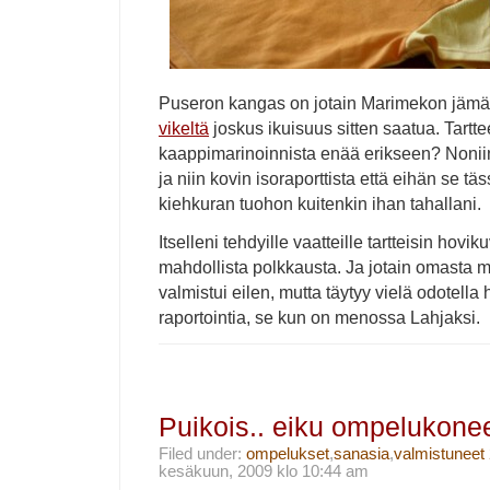
Puseron kangas on jotain Marimekon jämä
vikeltä
joskus ikuisuus sitten saatua. Tartte
kaappimarinoinnista enää erikseen? Noniin,
ja niin kovin isoraporttista että eihän se tä
kiehkuran tuohon kuitenkin ihan tahallani.
Itselleni tehdyille vaatteille tartteisin hov
mahdollista polkkausta. Ja jotain omasta m
valmistui eilen, mutta täytyy vielä odotella 
raportointia, se kun on menossa Lahjaksi.
Puikois.. eiku ompelukonee
Filed under:
ompelukset
,
sanasia
,
valmistuneet
kesäkuun, 2009 klo 10:44 am