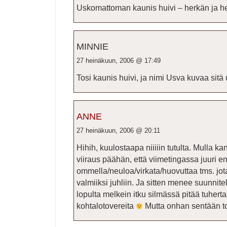
Uskomattoman kaunis huivi – herkän ja h
MINNIE
27 heinäkuun, 2006 @ 17:49
Tosi kaunis huivi, ja nimi Usva kuvaa sitä 
ANNE
27 heinäkuun, 2006 @ 20:11
Hihih, kuulostaapa niiiiin tutulta. Mulla k
viiraus päähän, että viimetingassa juuri e
ommella/neuloa/virkata/huovuttaa tms. jot
valmiiksi juhliin. Ja sitten menee suunnite
lopulta melkein itku silmässä pitää tuherta
kohtalotovereita
Mutta onhan sentään to