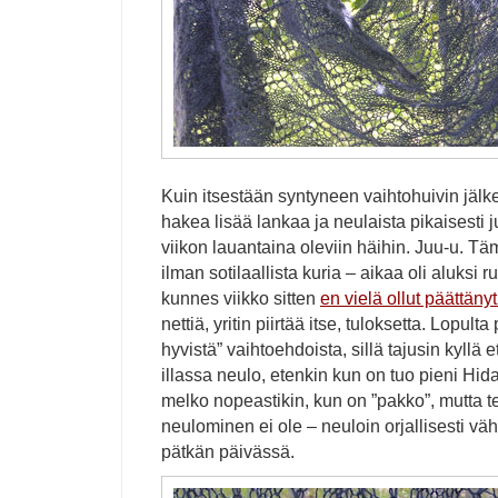
Kuin itsestään syntyneen vaihtohuivin jäl
hakea lisää lankaa ja neulaista pikaisesti j
viikon lauantaina oleviin häihin. Juu-u. Tä
ilman sotilaallista kuria – aikaa oli aluksi r
kunnes viikko sitten
en vielä ollut päättäny
nettiä, yritin piirtää itse, tuloksetta. Lopul
hyvistä” vaihtoehdoista, sillä tajusin kyllä
illassa neulo, etenkin kun on tuo pieni Hid
melko nopeastikin, kun on ”pakko”, mutta te
neulominen ei ole – neuloin orjallisesti väh
pätkän päivässä.