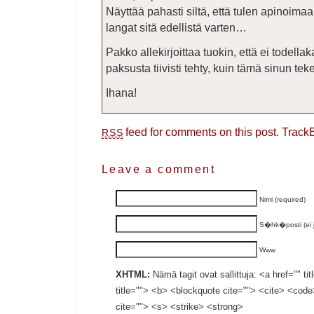
Näyttää pahasti siltä, että tulen apinoim
langat sitä edellistä varten…
Pakko allekirjoittaa tuokin, että ei todella
paksusta tiivisti tehty, kuin tämä sinun tek
Ihana!
feed for comments on this post.
Track
RSS
Leave a comment
Nimi (required)
S�hk�posti (ei ju
Www
XHTML:
Nämä tagit ovat sallittuja: <a href="" ti
title=""> <b> <blockquote cite=""> <cite> <cod
cite=""> <s> <strike> <strong>