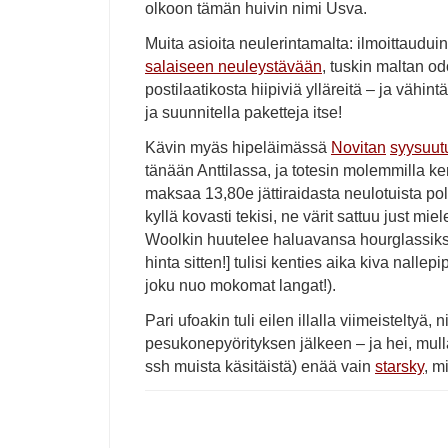
olkoon tämän huivin nimi Usva.
Muita asioita neulerintamalta: ilmoittaudu
salaiseen neuleystävään
, tuskin maltan od
postilaatikosta hiipiviä ylläreitä – ja vähin
ja suunnitella paketteja itse!
Kävin myäs hipeläimässä
Novitan
syysuut
tänään Anttilassa, ja totesin molemmilla ker
maksaa 13,80e jättiraidasta neulotuista pol
kyllä kovasti tekisi, ne värit sattuu just miel
Woolkin huutelee haluavansa hourglassiksi
hinta sitten!] tulisi kenties aika kiva nalle
joku nuo mokomat langat!).
Pari ufoakin tuli eilen illalla viimeisteltyä, n
pesukonepyörityksen jälkeen – ja hei, mull
ssh muista käsitäistä) enää vain
starsky
, m