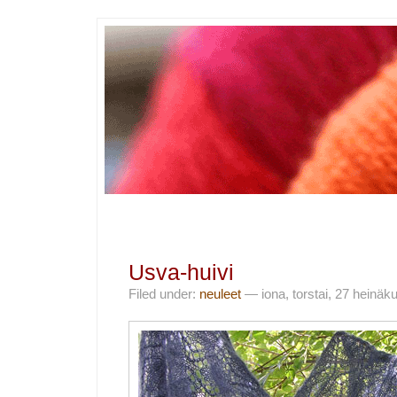
Usva-huivi
Filed under:
neuleet
— iona, torstai, 27 heinäk