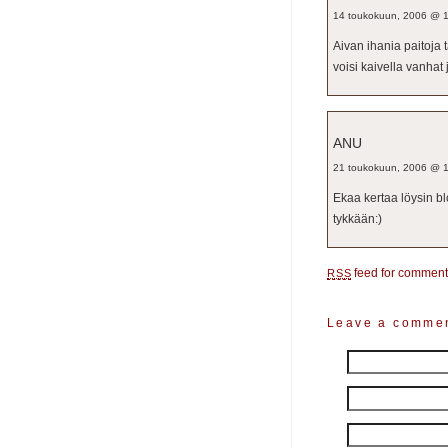
14 toukokuun, 2006 @ 
Aivan ihania paitoja t
voisi kaivella vanhat 
ANU
21 toukokuun, 2006 @ 
Ekaa kertaa löysin blo
tykkään:)
feed for comments
RSS
Leave a comme