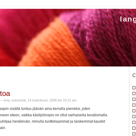
lan
C
toa
— iona, sunnuntai, 14 toukokuun, 2006 klo 10:31 am
aapin sisältä tuntuu jäävän aina kerralla pieneksi, joten
een eteen, vaikka käsityöinspis on ollut varhaisella kesälomalla.
kuhiljaa heräilevän, minulla tuotteliaammat ja laiskemmat kaudet
ain.