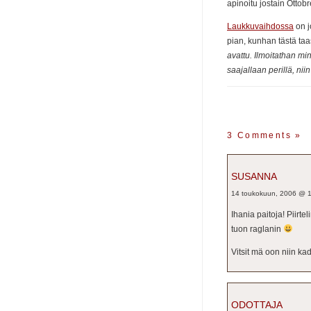
apinoitu jostain Otto
Laukkuvaihdossa
on j
pian, kunhan tästä taa
avattu. Ilmoitathan mi
saajallaan perillä, niin
3 Comments
»
SUSANNA
14 toukokuun, 2006 @ 
Ihania paitoja! Piirte
tuon raglanin
Vitsit mä oon niin ka
ODOTTAJA