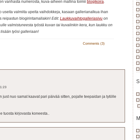
bren vanhasta numerosta, kuva-aiheen mallina toimii
blogikoira
.
o useita valmiita upeita vaihdokkeja, kasaan gallerianalkua ihan
s reipastun blogirintamallakin!
Edit:
Laukkuvaihtogalleriasivu
on
nulle valmistuneesta työstä kuvan tai kuvalinkin kera, kun laukku on
 lisään työsi galleriaan!
Comments (3)
S
11:23
lin just nuo samat kaavat pari päivää sitten, pojalle teepaidan ja tytölle
de tuosta kirjovasta koneesta..
M