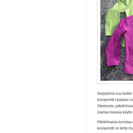
Sarjatyönä nuo kaikki va
koiraprintti t-paitaan
Ottobresta, pitkähiha
(samaa kaavaa käyti
Pitkähihaisia korista
koiraprintti on tehty m