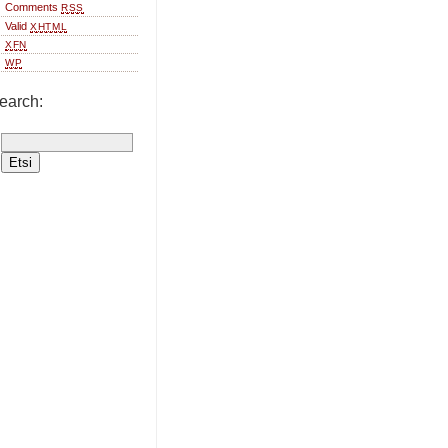
Comments
RSS
Valid
XHTML
XFN
WP
earch: