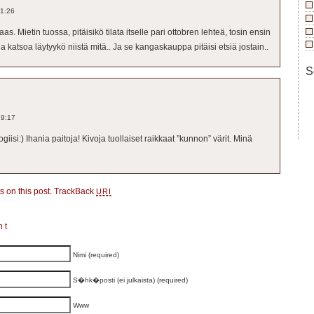
11:26
aas. Mietin tuossa, pitäisikö tilata itselle pari ottobren lehteä, tosin ensin
ja katsoa läytyykö niistä mitä.. Ja se kangaskauppa pitäisi etsiä jostain..
S
19:17
giisi:) Ihania paitoja! Kivoja tuollaiset raikkaat ”kunnon” värit. Minä
 on this post.
TrackBack
URI
nt
Nimi (required)
S�hk�posti (ei julkaista) (required)
Www