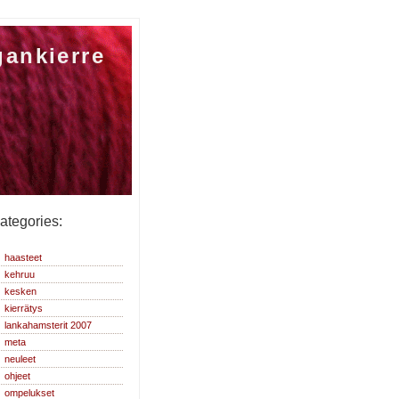
gankierre
ategories:
haasteet
kehruu
kesken
kierrätys
lankahamsterit 2007
meta
neuleet
ohjeet
ompelukset