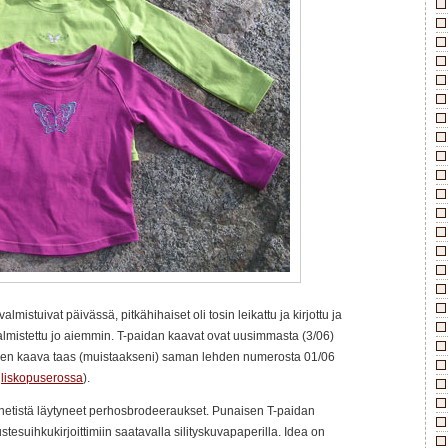
lmistuivat päivässä, pitkähihaiset oli tosin leikattu ja kirjottu ja
 valmistettu jo aiemmin. T-paidan kaavat ovat uusimmasta (3/06)
isen kaava taas (muistaakseni) saman lehden numerosta 01/06
n
liskopuserossa
).
a netistä läytyneet perhosbrodeeraukset. Punaisen T-paidan
ustesuihkukirjoittimiin saatavalla silityskuvapaperilla. Idea on