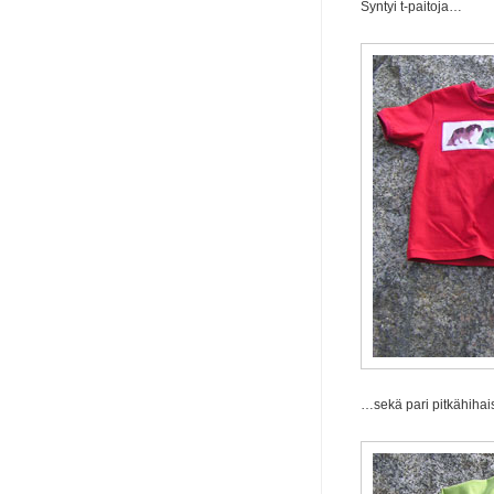
Syntyi t-paitoja…
…sekä pari pitkähihais