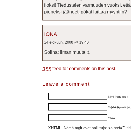
iloksi! Tiedustelen varmuuden vuoksi, että
pieneksi jääneet, pökät laittaa myyntiin?
IONA
24 elokuun, 2008 @ 19:43
Solina: Ilman muuta :).
feed for comments on this post.
RSS
Leave a comment
Nimi (required)
S�hk�posti (ei ju
Www
XHTML:
Nämä tagit ovat sallittuja: <a href="" ti