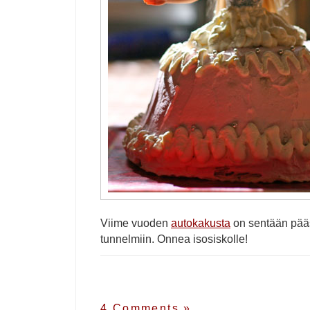
Viime vuoden
autokakusta
on sentään pääs
tunnelmiin. Onnea isosiskolle!
4 Comments
»