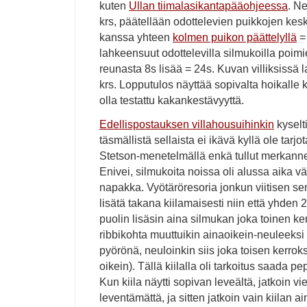
kuten
Ullan tiimalasikantapääohjeessa
. Ne
krs, päätellään odottelevien puikkojen ke
kanssa yhteen
kolmen puikon päättelyllä
=
lahkeensuut odottelevilla silmukoilla poim
reunasta 8s lisää = 24s. Kuvan villiksissä
krs. Lopputulos näyttää sopivalta hoikalle k
olla testattu kakankestävyyttä.
Edellispostauksen villahousuihinkin
kyselti
täsmällistä sellaista ei ikävä kyllä ole tarj
Stetson-menetelmällä enkä tullut merkanne
Enivei, silmukoita noissa oli alussa aika väh
napakka. Vyötäröresoria jonkun viitisen sen
lisätä takana kiilamaisesti niin että yhde
puolin lisäsin aina silmukan joka toinen ke
ribbikohta muuttuikin ainaoikein-neuleeksi
pyörönä, neuloinkin siis joka toisen kerrok
oikein). Tällä kiilalla oli tarkoitus saada pe
Kun kiila näytti sopivan leveältä, jatkoin v
leventämättä, ja sitten jatkoin vain kiilan a