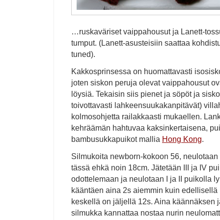
…ruskaväriset vaippahousut ja Lanett-tossu
tumput. (Lanett-asusteisiin saattaa kohdist
tuned).
Kakkosprinsessa on huomattavasti isosis
joten siskon peruja olevat vaippahousut ova
löysiä. Tekaisin siis pienet ja söpöt ja sis
toivottavasti lahkeensuukakanpitävät) vill
kolmosohjetta railakkaasti mukaellen. Lank
kehräämän hahtuvaa kaksinkertaisena, pu
bambusukkapuikot mallia
Hong Kong
.
Silmukoita newborn-kokoon 56, neulotaan p
tässä ehkä noin 18cm. Jätetään III ja IV pu
odottelemaan ja neulotaan I ja II puikolla l
kääntäen aina 2s aiemmin kuin edellisellä
keskellä on jäljellä 12s. Aina käännäksen
silmukka kannattaa nostaa nurin neulomatt