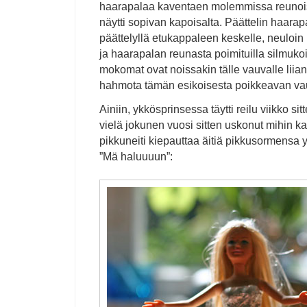
haarapalaa kaventaen molemmissa reunoi
näytti sopivan kapoisalta. Päättelin haara
päättelyllä etukappaleen keskelle, neuloin 
ja haarapalan reunasta poimituilla silmuko
mokomat ovat noissakin tälle vauvalle liian 
hahmota tämän esikoisesta poikkeavan vau
Ainiin, ykkösprinsessa täytti reilu viikko si
vielä jokunen vuosi sitten uskonut mihin ka
pikkuneiti kiepauttaa äitiä pikkusormensa y
”Mä haluuuun”: