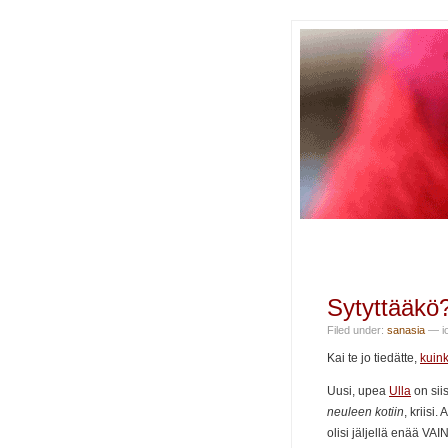
Sytyttääkö
Filed under:
sanasia
— io
Kai te jo tiedätte,
kuin
Uusi, upea
Ulla
on siis
neuleen kotiin
, kriisi
olisi jäljellä enää VA