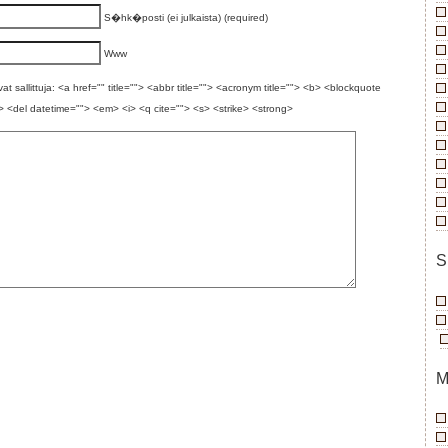
S�hk�posti (ei julkaista) (required)
Www
t sallittuja: <a href="" title=""> <abbr title=""> <acronym title=""> <b> <blockquote
> <del datetime=""> <em> <i> <q cite=""> <s> <strike> <strong>
S
M