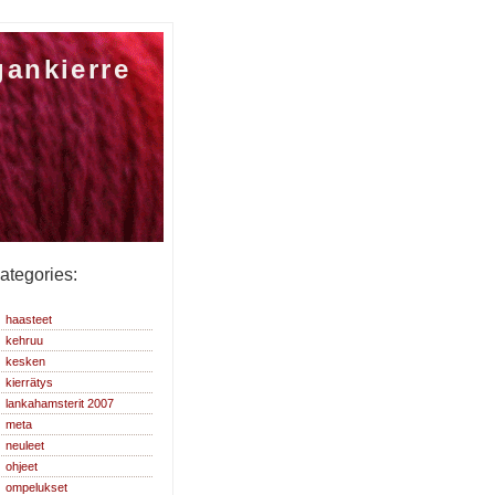
gankierre
ategories:
haasteet
kehruu
kesken
kierrätys
lankahamsterit 2007
meta
neuleet
ohjeet
ompelukset