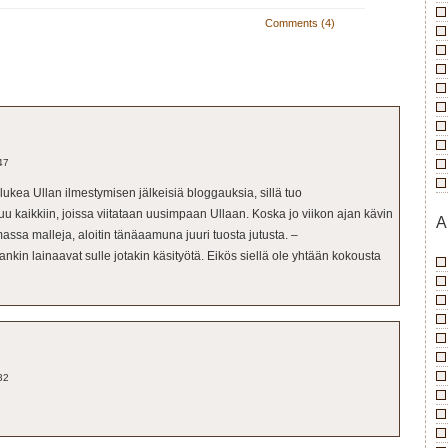
Comments (4)
47
lukea Ullan ilmestymisen jälkeisiä bloggauksia, sillä tuo
u kaikkiin, joissa viitataan uusimpaan Ullaan. Koska jo viikon ajan kävin
A
assa malleja, aloitin tänäaamuna juuri tuosta jutusta. –
kin lainaavat sulle jotakin käsityötä. Eikös siellä ole yhtään kokousta
32