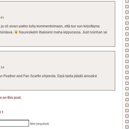
:41
 ja oli aivan pakko tulla kommentoimaan, että tuo sun kirjoittama
 loistava.
Naureskelin itsekseni maha kippurassa. Just noinhan se
:14
än Feather and Fan Scarfin ohjeesta. Eipä taida jäädä ainoaksi
 on this post.
nt
Nimi (required)