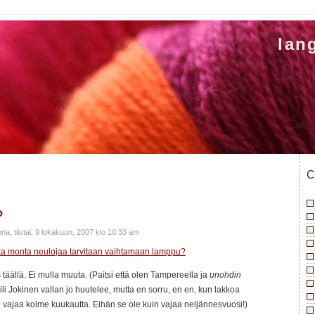
lan
C
?
na, tiistai, 9 lokakuun, 2007 klo 10:33 am
ka monta neulojaa tarvitaan vaihtamaan lamppu?
 täällä. Ei mulla muuta. (Paitsi että olen Tampereella ja
unohdin
. Aili Jokinen vallan jo huutelee, mutta en sorru, en en, kun lakkoa
IN vajaa kolme kuukautta. Eihän se ole kuin vajaa neljännesvuosi!)