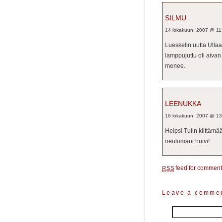
SILMU
14 lokakuun, 2007 @ 11
Lueskelin uutta Ullaa
lamppujuttu oli aivan
menee.
LEENUKKA
16 lokakuun, 2007 @ 13
Heips! Tulin kiittämä
neulomani huivi!
feed for comments
RSS
Leave a comme