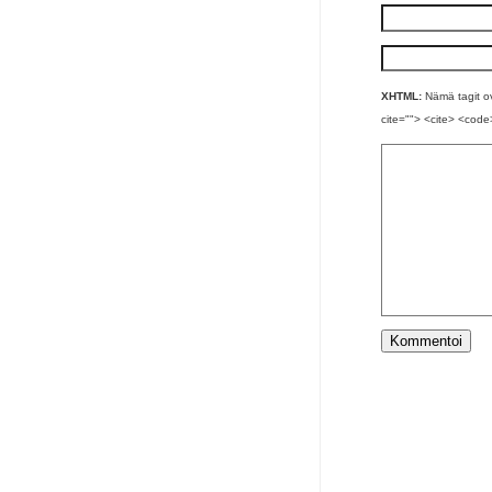
XHTML:
Nämä tagit ova
cite=""> <cite> <code