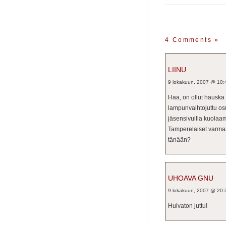
4 Comments
»
LIINU
9 lokakuun, 2007 @ 10:
Haa, on ollut hauska 
lampunvaihtojuttu osu
jäsensivuilla kuolaam
Tamperelaiset varmaan
tänään?
UHOAVA GNU
9 lokakuun, 2007 @ 20:
Hulvaton juttu!