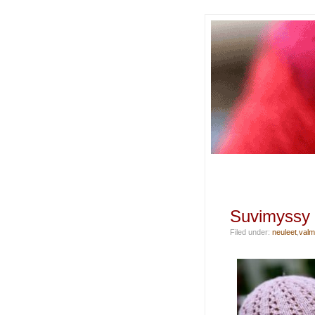
Suvimyssy
Filed under:
neuleet
,
valm