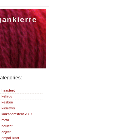
gankierre
ategories:
haasteet
kehruu
kesken
kierrätys
lankahamsterit 2007
meta
neuleet
ohjeet
ompelukset