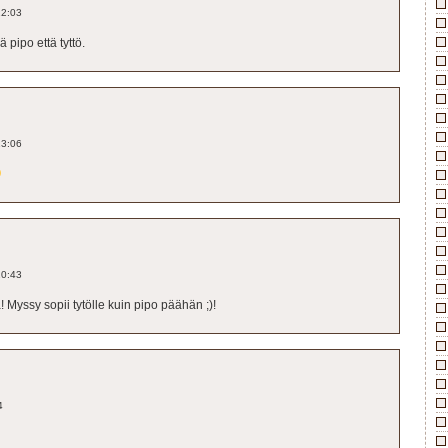
12:03
 pipo että tyttö.
13:06
20:43
! Myssy sopii tytölle kuin pipo päähän ;)!
4