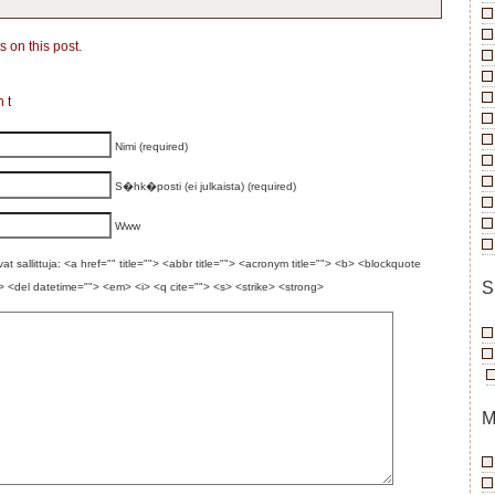
 on this post.
nt
Nimi (required)
S�hk�posti (ei julkaista) (required)
Www
t sallittuja: <a href="" title=""> <abbr title=""> <acronym title=""> <b> <blockquote
S
> <del datetime=""> <em> <i> <q cite=""> <s> <strike> <strong>
M