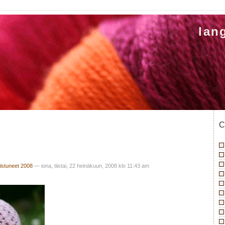
lan
C
istuneet 2008
— iona, tiistai, 22 heinäkuun, 2008 klo 11:43 am