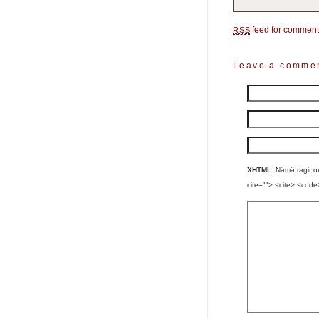
feed for comments
RSS
Leave a comme
XHTML:
Nämä tagit ova
cite=""> <cite> <code