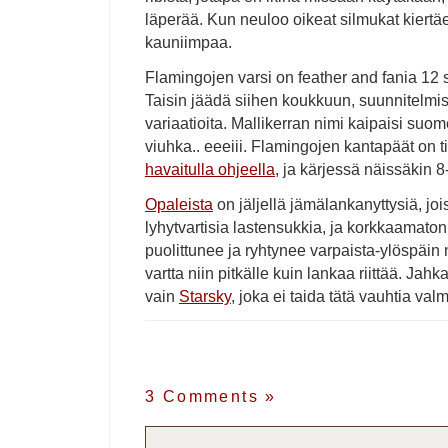
läperää. Kun neuloo oikeat silmukat kiertäe
kauniimpaa.
Flamingojen varsi on feather and fania 12 s
Taisin jäädä siihen koukkuun, suunnitelmi
variaatioita. Mallikerran nimi kaipaisi suo
viuhka.. eeeiii. Flamingojen kantapäät on 
havaitulla ohjeella
, ja kärjessä näissäkin
Opaleista
on jäljellä jämälankanyttysiä, jois
lyhytvartisia lastensukkia, ja korkkaamaton 
puolittunee ja ryhtynee varpaista-ylöspäin n
vartta niin pitkälle kuin lankaa riittää. Ja
vain
Starsky
, joka ei taida tätä vauhtia val
3 Comments
»