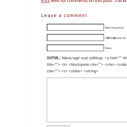
feed for comments on this post.
Track
RSS
Leave a comment
Nimi (required)
S�hk�posti (ei ju
Www
XHTML:
Nämä tagit ovat sallittuja: <a href="" ti
title=""> <b> <blockquote cite=""> <cite> <cod
cite=""> <s> <strike> <strong>