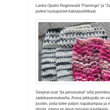
Lanka Opalin Regenwald ”Flamingo” ja ”Zeb
puikot ruusupuiset kaksipuolikkaat.
Seeprat ovat ”da perussukat” sillä perinteis
sädekavennuksella. Ainoa pikkujuttu on var
joustin, josta tulee paljon napakampaa ja n
ribistä, jotapa en ikinä missään käytäkään,