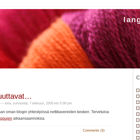
lan
C
uuttavat…
— iona, sunnuntai, 7 elokuun, 2005 klo 5:08 pm
ihan oman blogin yhteistyössä nettikavereiden kesken. Tervetuloa
eppujen
aikaansaannoksia.
Comments (5)