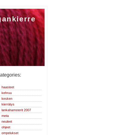
gankierre
ategories:
haasteet
kehruu
kesken
kierrätys
lankahamsterit 2007
meta
neuleet
ohjeet
ompelukset