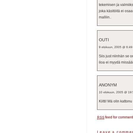
tekemisen ja valmiiks
joka käsitöitä ei osaa
malliin..
OUTI
9 elokuun, 2005 @ 6:49
Siis just niinhän se 
iloa ei myydä missää
ANONYM
10 elokuun, 2005 @ 19:
Kiitti! Mä olin kattonu
feed for comments
RSS
Leave a comme