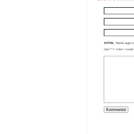
XHTML:
Nämä tagit ova
cite=""> <cite> <code