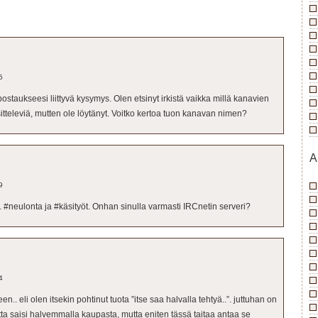
5
staukseesi liittyvä kysymys. Olen etsinyt irkistä vaikka millä kanavien
itteleviä, mutten ole löytänyt. Voitko kertoa tuon kanavan nimen?
A
9
 #neulonta ja #käsityöt. Onhan sinulla varmasti IRCnetin serveri?
4
een.. eli olen itsekin pohtinut tuota ”itse saa halvalla tehtyä..”. juttuhan on
tta saisi halvemmalla kaupasta, mutta eniten tässä taitaa antaa se