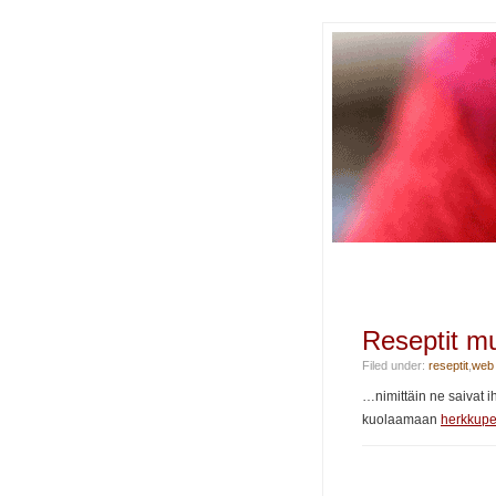
Reseptit m
Filed under:
reseptit
,
web
…nimittäin ne saivat 
kuolaamaan
herkkup