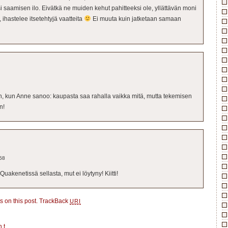
i saamisen ilo. Eivätkä ne muiden kehut pahitteeksi ole, yllättävän moni
, ihastelee itsetehtyjä vaatteita
Ei muuta kuin jatketaan samaan
on, kun Anne sanoo: kaupasta saa rahalla vaikka mitä, mutta tekemisen
n!
58
 Quakenetissä sellasta, mut ei löytyny! Kiitti!
 on this post.
TrackBack
URI
nt