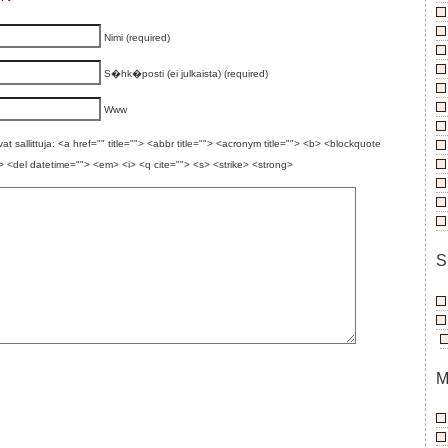
Nimi (required)
S�hk�posti (ei julkaista) (required)
Www
t sallittuja: <a href="" title=""> <abbr title=""> <acronym title=""> <b> <blockquote
> <del datetime=""> <em> <i> <q cite=""> <s> <strike> <strong>
S
M