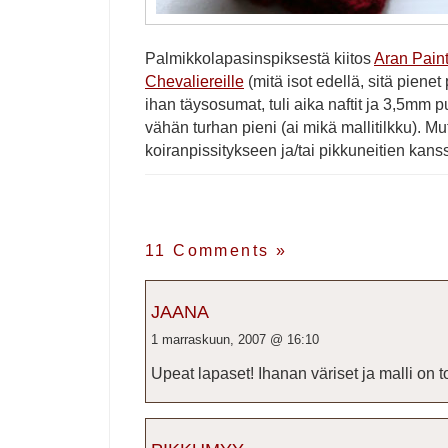
Palmikkolapasinspiksestä kiitos
Aran Paint
Chevaliereille
(mitä isot edellä, sitä pienet
ihan täysosumat, tuli aika naftit ja 3,5mm p
vähän turhan pieni (ai mikä mallitilkku). M
koiranpissitykseen ja/tai pikkuneitien kans
11 Comments
»
JAANA
1 marraskuun, 2007 @ 16:10
Upeat lapaset! Ihanan väriset ja malli on to