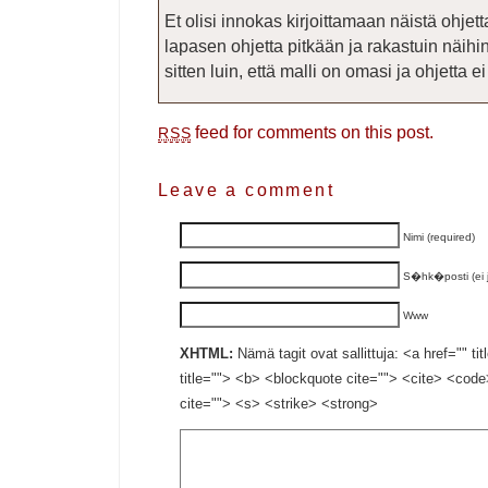
Et olisi innokas kirjoittamaan näistä ohjet
lapasen ohjetta pitkään ja rakastuin näih
sitten luin, että malli on omasi ja ohjetta ei
feed for comments on this post.
RSS
Leave a comment
Nimi (required)
S�hk�posti (ei ju
Www
XHTML:
Nämä tagit ovat sallittuja: <a href="" ti
title=""> <b> <blockquote cite=""> <cite> <cod
cite=""> <s> <strike> <strong>