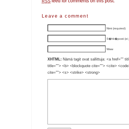
feed for comments on this post.
RSS
Leave a comment
Nimi (required)
S�hk�posti (ei ju
Www
XHTML:
Nämä tagit ovat sallittuja: <a href="" ti
title=""> <b> <blockquote cite=""> <cite> <cod
cite=""> <s> <strike> <strong>