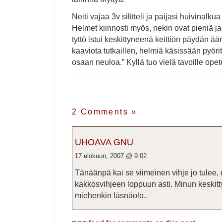
Neiti vajaa 3v silitteli ja paijasi huivinalkua
Helmet kiinnosti myös, nekin ovat pieniä 
tyttö istui keskittyneenä keittiön päydän ä
kaaviota tutkaillen, helmiä käsissään pyörit
osaan neuloa.” Kyllä tuo vielä tavoille opet
2 Comments
»
UHOAVA GNU
17 elokuun, 2007 @ 9:02
Tänäänpä kai se viimeinen vihje jo tulee,
kakkosvihjeen loppuun asti. Minun keskitty
miehenkin läsnäolo..