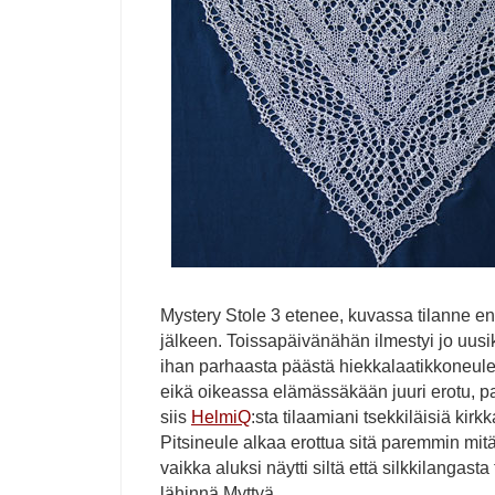
Mystery Stole 3 etenee, kuvassa tilanne e
jälkeen. Toissapäivänähän ilmestyi jo uusi
ihan parhaasta päästä hiekkalaatikkoneule
eikä oikeassa elämässäkään juuri erotu, pa
siis
HelmiQ
:sta tilaamiani tsekkiläisiä kir
Pitsineule alkaa erottua sitä paremmin mit
vaikka aluksi näytti siltä että silkkilangasta
lähinnä Myttyä.