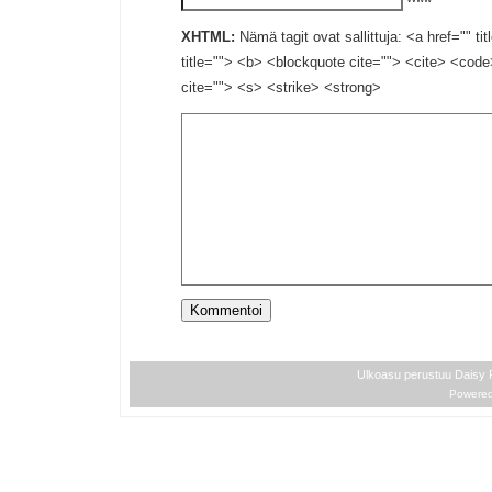
XHTML:
Nämä tagit ovat sallittuja: <a href="" ti
title=""> <b> <blockquote cite=""> <cite> <cod
cite=""> <s> <strike> <strong>
Ulkoasu perustuu Daisy
Powere