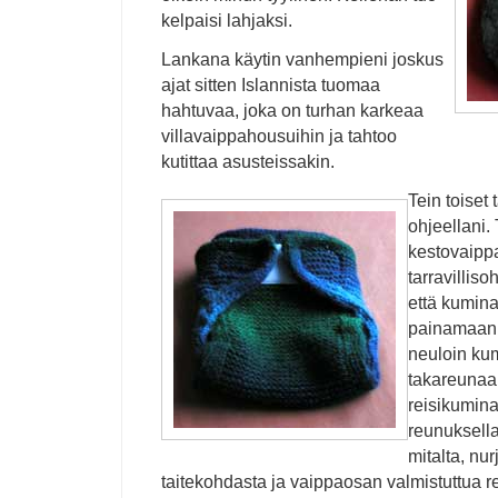
kelpaisi lahjaksi.
Lankana käytin vanhempieni joskus
ajat sitten Islannista tuomaa
hahtuvaa, joka on turhan karkeaa
villavaippahousuihin ja tahtoo
kutittaa asusteissakin.
Tein toiset 
ohjeellani. 
kestovaippa
tarravilliso
että kumina
painamaan 
neuloin kum
takareunaa
reisikumina
reunuksella
mitalta, nu
taitekohdasta ja vaippaosan valmistuttua re