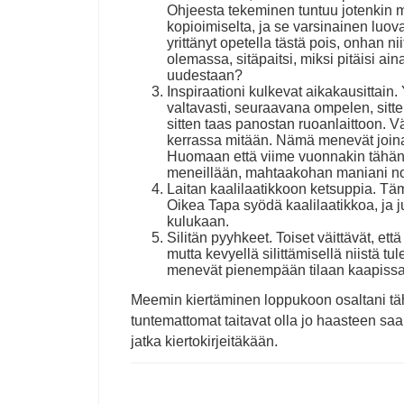
Ohjeesta tekeminen tuntuu jotenkin 
kopioimiselta, ja se varsinainen luova
yrittänyt opetella tästä pois, onhan ni
olemassa, sitäpaitsi, miksi pitäisi ai
uudestaan?
Inspiraationi kulkevat aikakausittain
valtavasti, seuraavana ompelen, sitte
sitten taas panostan ruoanlaittoon. Vä
kerrassa mitään. Nämä menevät joinai
Huomaan että viime vuonnakin tähän
meneillään, mahtaakohan maniani nou
Laitan kaalilaatikkoon ketsuppia. T
Oikea Tapa syödä kaalilaatikkoa, ja 
kulukaan.
Silitän pyyhkeet. Toiset väittävät, ett
mutta kevyellä silittämisellä niistä t
menevät pienempään tilaan kaapissa
Meemin kiertäminen loppukoon osaltani tähä
tuntemattomat taitavat olla jo haasteen saan
jatka kiertokirjeitäkään.