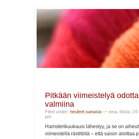
Pitkään viimeistelyä odott
valmiina
Filed under:
neuleet
,
sanasia
— iona, tiistai, 2
pm
Hamsterikuukausi lähestyy, ja se on aiheu
viimeistellä rästitöitä – että saisin aloittaa