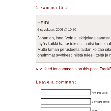
1 kommentti
»
HEIDI
6 syyskuun, 2006 @ 10:30
Johan on, Iona. Voin allekirjoittaa sanast
myös kaikki harrastuksesi, paitsi tuon kaa
Mutta tämän perusteella taidan koittaa s
ohuimmat pyyhkeet, niistä tulee litteitä ja n
feed for comments on this post.
Track
RSS
Leave a comment
Nimi (required)
S�hk�posti (ei ju
Www