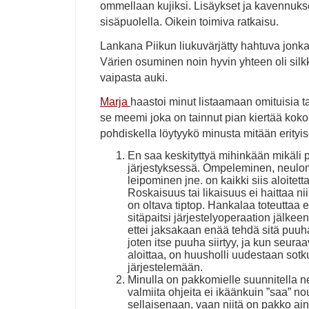
ommellaan kujiksi. Lisäykset ja kavennuks
sisäpuolella. Oikein toimiva ratkaisu.
Lankana Piikun liukuvärjätty hahtuva jonka
Värien osuminen noin hyvin yhteen oli sil
vaipasta auki.
Marja
haastoi minut listaamaan omituisia t
se meemi joka on tainnut pian kiertää koko 
pohdiskella löytyykö minusta mitään erityi
En saa keskityttyä mihinkään mikäli p
järjestyksessä. Ompeleminen, neulo
leipominen jne. on kaikki siis aloitett
Roskaisuus tai likaisuus ei haittaa ni
on oltava tiptop. Hankalaa toteuttaa 
sitäpaitsi järjestelyoperaation jälkeen
ettei jaksakaan enää tehdä sitä puuha
joten itse puuha siirtyy, ja kun seura
aloittaa, on huusholli uudestaan sotk
järjestelemään.
Minulla on pakkomielle suunnitella ne
valmiita ohjeita ei ikäänkuin ”saa” n
sellaisenaan, vaan niitä on pakko ai