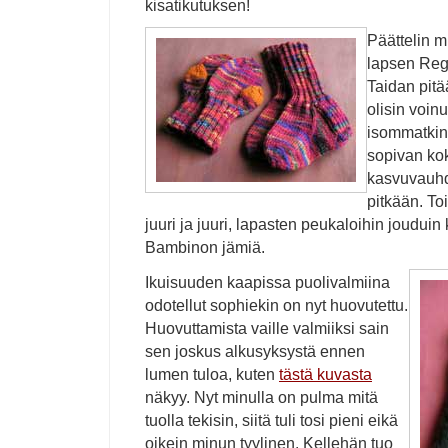
kisatikutuksen!
Päättelin m
lapsen Regi
Taidan pitä
olisin voin
isommatkin
sopivan kok
kasvuvauhd
pitkään. Toi
juuri ja juuri, lapasten peukaloihin joudui
Bambinon jämiä.
Ikuisuuden kaapissa puolivalmiina
odotellut sophiekin on nyt huovutettu.
Huovuttamista vaille valmiiksi sain
sen joskus alkusyksystä ennen
lumen tuloa, kuten
tästä kuvasta
näkyy. Nyt minulla on pulma mitä
tuolla tekisin, siitä tuli tosi pieni eikä
oikein minun tyylinen. Kellehän tuo