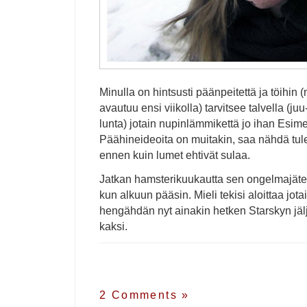
Minulla on hintsusti päänpeitettä ja töihin (ni
avautuu ensi viikolla) tarvitsee talvella (juu
lunta) jotain nupinlämmikettä jo ihan Esime
Päähineideoita on muitakin, saa nähdä tule
ennen kuin lumet ehtivät sulaa.
Jatkan hamsterikuukautta sen ongelmajäte
kun alkuun pääsin. Mieli tekisi aloittaa jot
hengähdän nyt ainakin hetken Starskyn jälji
kaksi.
2 Comments
»