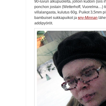
90-luvun alkupuolelta, jolloin kudoin (siis 
ponchon jostain (Wetterhoff, Vuorelma…) t
villalangasta, kulutus 60g. Puikot 3,5mm pi
bambuiset sukkapuikot ja
s
ny-Minnan
lähe
addipyöröt.