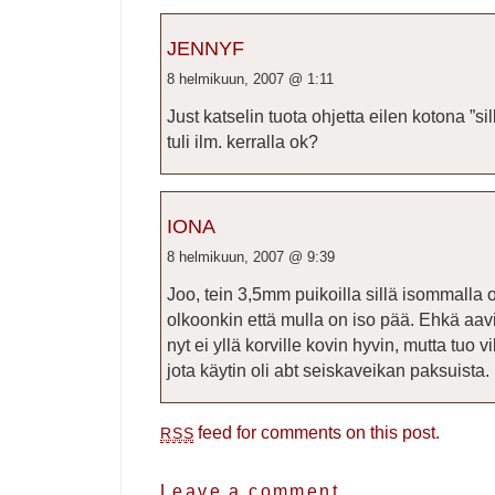
JENNYF
8 helmikuun, 2007 @ 1:11
Just katselin tuota ohjetta eilen kotona ”si
tuli ilm. kerralla ok?
IONA
8 helmikuun, 2007 @ 9:39
Joo, tein 3,5mm puikoilla sillä isommalla oh
olkoonkin että mulla on iso pää. Ehkä aav
nyt ei yllä korville kovin hyvin, mutta tuo
jota käytin oli abt seiskaveikan paksuista.
feed for comments on this post.
RSS
Leave a comment