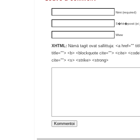
Nimi (required)
S�hk�posti (ei ju
Www
XHTML:
Nämä tagit ovat sallittuja: <a href="" ti
title=""> <b> <blockquote cite=""> <cite> <cod
cite=""> <s> <strike> <strong>