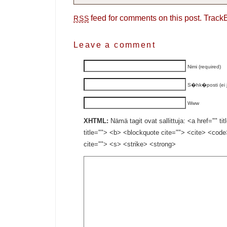
feed for comments on this post.
Track
RSS
Leave a comment
Nimi (required)
S�hk�posti (ei ju
Www
XHTML:
Nämä tagit ovat sallittuja: <a href="" ti
title=""> <b> <blockquote cite=""> <cite> <cod
cite=""> <s> <strike> <strong>