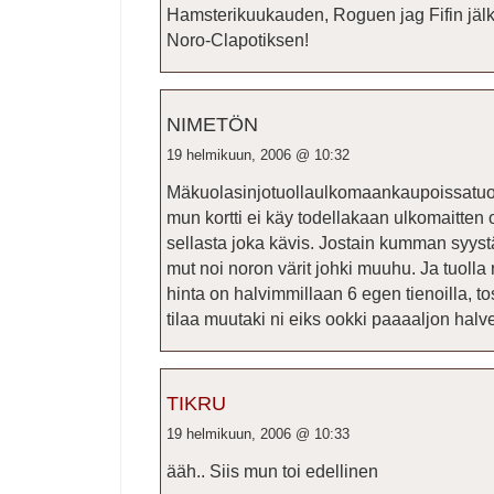
Hamsterikuukauden, Roguen jag Fifin jälk
Noro-Clapotiksen!
NIMETÖN
19 helmikuun, 2006 @ 10:32
Mäkuolasinjotuollaulkomaankaupoissatu
mun kortti ei käy todellakaan ulkomaitten 
sellasta joka kävis. Jostain kumman syystä
mut noi noron värit johki muuhu. Ja tuolla
hinta on halvimmillaan 6 egen tienoilla, to
tilaa muutaki ni eiks ookki paaaaljon ha
TIKRU
19 helmikuun, 2006 @ 10:33
ääh.. Siis mun toi edellinen