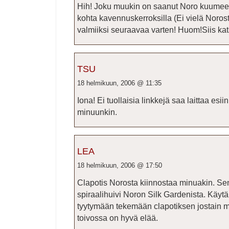
Hih! Joku muukin on saanut Noro kuume
kohta kavennuskerroksilla (Ei vielä Norost
valmiiksi seuraavaa varten! Huom!Siis ka
TSU
18 helmikuun, 2006 @ 11:35
Iona! Ei tuollaisia linkkejä saa laittaa esi
minuunkin.
LEA
18 helmikuun, 2006 @ 17:50
Clapotis Norosta kiinnostaa minuakin. Sen 
spiraalihuivi Noron Silk Gardenista. Käyt
tyytymään tekemään clapotiksen jostain m
toivossa on hyvä elää.