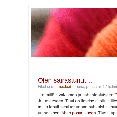
Olen sairastunut…
Filed under:
neuleet
— iona, perjantai, 17 helm
…nimittäin vakavaan ja pahanlaatuiseen
C
-kuumeeseen. Tauti on ilmeisesti ollut pii
mutta lopullisesti tartunnan puhkaisi altist
tuunauksen
tähän postaukseen
. Täten lupa