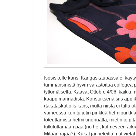
Isosiskolle kans. Kangaskaupassa ei käyty
tummansinistä hyvin varastoitua collegea p
tyttömäisellä. Kaavat Ottobre 4/06, kaikki m
kaappimarinadista. Koristuksena siis appli
(takataskut olis kans, mutta niistä ei tullu o
vaiheessa kun tuijotin pinkkiä helmipurkki
toteuttamista helmikirjonnalla, mietin jo p
tutkituttamaan pää (no hei, kolmeveen ark
Mitään rajaa?). Kukat jäi heteittä mut vielä