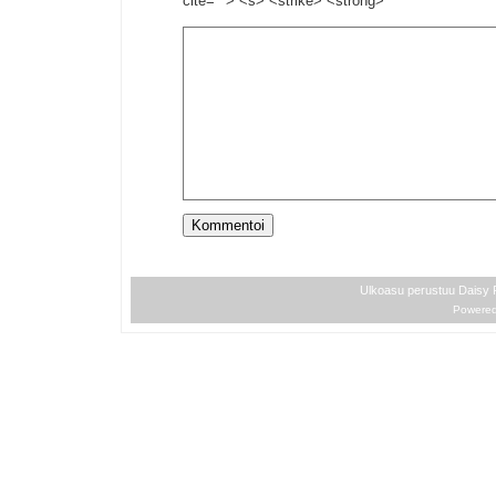
cite=""> <s> <strike> <strong>
Ulkoasu perustuu Daisy
Powere