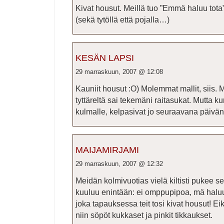
Kivat housut. Meillä tuo ”Emmä haluu tota”
(sekä tytöllä että pojalla…)
KESÄN LAPSI
29 marraskuun, 2007 @ 12:08
Kauniit housut :O) Molemmat mallit, siis.
tyttäreltä sai tekemäni raitasukat. Mutta k
kulmalle, kelpasivat jo seuraavana päivän
MAIJAMIRJAMI
29 marraskuun, 2007 @ 12:32
Meidän kolmivuotias vielä kiltisti pukee se
kuuluu enintään: ei omppupipoa, mä hal
joka tapauksessa teit tosi kivat housut! Ei
niin söpöt kukkaset ja pinkit tikkaukset.