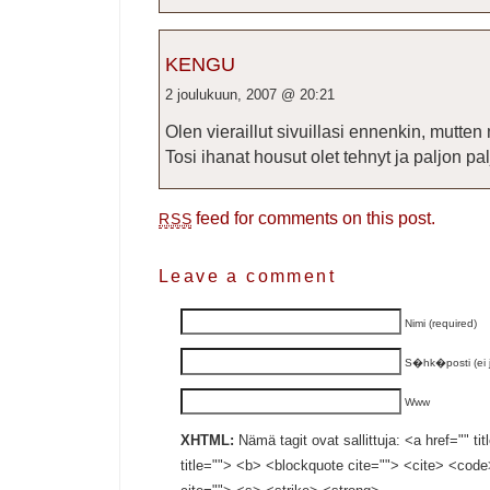
KENGU
2 joulukuun, 2007 @ 20:21
Olen vieraillut sivuillasi ennenkin, mutten
Tosi ihanat housut olet tehnyt ja paljon pal
feed for comments on this post.
RSS
Leave a comment
Nimi (required)
S�hk�posti (ei ju
Www
XHTML:
Nämä tagit ovat sallittuja: <a href="" ti
title=""> <b> <blockquote cite=""> <cite> <cod