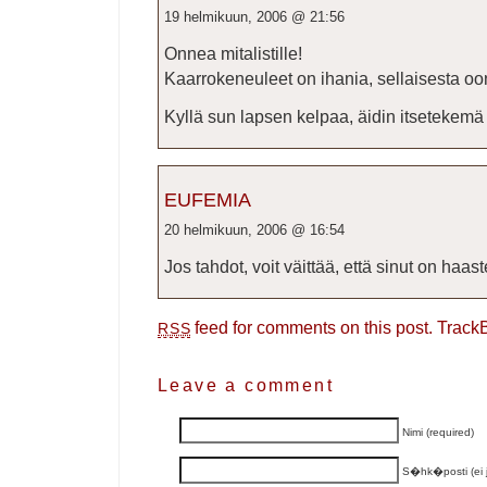
19 helmikuun, 2006 @ 21:56
Onnea mitalistille!
Kaarrokeneuleet on ihania, sellaisesta oo
Kyllä sun lapsen kelpaa, äidin itsetekem
EUFEMIA
20 helmikuun, 2006 @ 16:54
Jos tahdot, voit väittää, että sinut on haast
feed for comments on this post.
Track
RSS
Leave a comment
Nimi (required)
S�hk�posti (ei ju