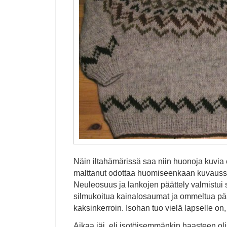
Näin iltahämärissä saa niin huonoja kuvia e
malttanut odottaa huomiseenkaan kuvausse
Neuleosuus ja lankojen päättely valmistui s
silmukoitua kainalosaumat ja ommeltua pä
kaksinkerroin. Isohan tuo vielä lapselle on, 
Aikaa jäi, eli isotöisemmänkin haasteen olis