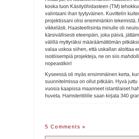
koska tuon Käsityöhidasteen (TM) tehokku
valintaani ihan tyytyväinen. Kuvittelin kuit
projektissani olisi enemmänkin tekemistä,
vikkelästi. Haasteellisinta minulle oli neul
kärsivällisesti eteenpäin, joka päivä, jätt
välillä myttyräksi määräämättömän pitkäks
valaa uskoa siihen, että uskallan aloitta
isotöisempiä projekteja, ne on siis
mahdoll
nopeastikin!
Kyseessä oli myäs ensimmäinen kerta, kun
suunnitelmissa on ollut pitkään. Hyvä juttu
vuosia kaapissa maanneet islantilaiset haht
huveta. Hamsteritilille saan kirjata 340 g
5 Comments
»