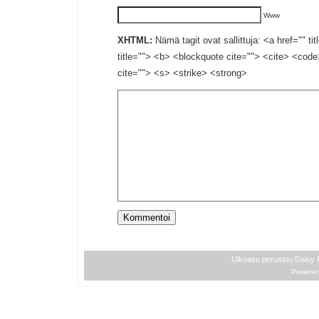
Www
XHTML:
Nämä tagit ovat sallittuja: <a href="" ti
title=""> <b> <blockquote cite=""> <cite> <cod
cite=""> <s> <strike> <strong>
Ulkoasu perustuu Daisy
Powere