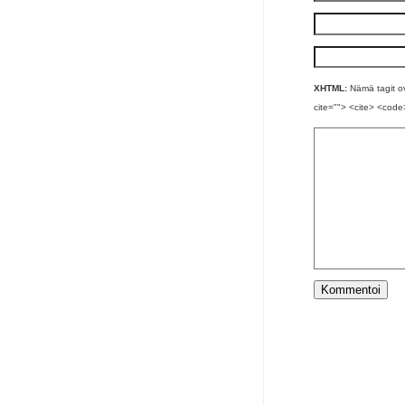
XHTML:
Nämä tagit ova
cite=""> <cite> <code