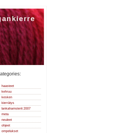
gankierre
ategories:
haasteet
kehruu
kesken
kierrätys
lankahamsterit 2007
meta
neuleet
ohjeet
ompelukset