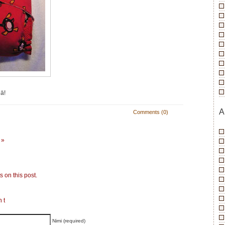
ä!
A
Comments (0)
a
»
 on this post.
nt
Nimi (required)