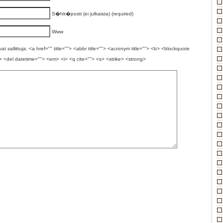
S�hk�posti (ei julkaista) (required)
Www
t sallittuja: <a href="" title=""> <abbr title=""> <acronym title=""> <b> <blockquote
> <del datetime=""> <em> <i> <q cite=""> <s> <strike> <strong>