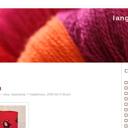
lan
C
a
— iona, maanantai, 7 maaliskuun, 2005 klo 5:36 pm