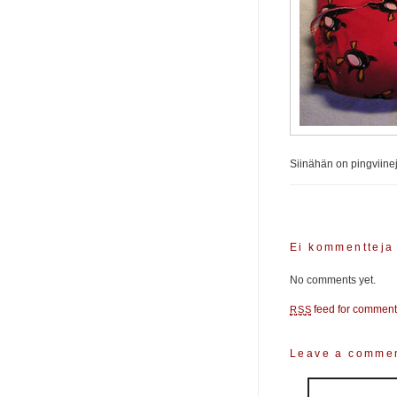
Siinähän on pingviinej
Ei kommenttej
No comments yet.
feed for comments
RSS
Leave a comme