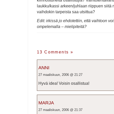
kiinnostuneita osallistujia? Vaihtotehtävänä
laukku/kassi arkeen/juhlaan riippuen siitä m
vaihdokin tarpeista saa utsittua?
Edit: irkissä jo ehdotettiin, että vaihtoon vo
ompelemalla – mielipiteitä?
13 Comments
»
ANNI
27 maaliskuun, 2006 @ 21:27
Hyvä idea! Voisin osallistua!
MARJA
27 maaliskuun, 2006 @ 21:37