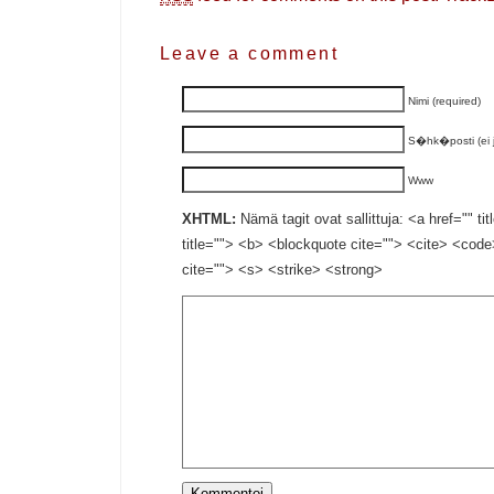
Leave a comment
Nimi (required)
S�hk�posti (ei ju
Www
XHTML:
Nämä tagit ovat sallittuja: <a href="" ti
title=""> <b> <blockquote cite=""> <cite> <cod
cite=""> <s> <strike> <strong>