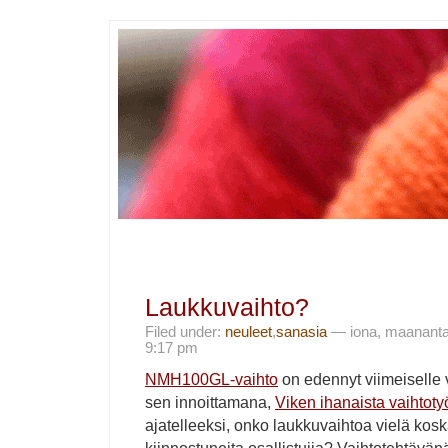
Laukkuvaihto?
Filed under:
neuleet
,
sanasia
— iona, maanantai
9:17 pm
NMH100GL-vaihto
on edennyt viimeiselle vi
sen innoittamana,
Viken ihanaista vaihtoty
ajatelleeksi, onko laukkuvaihtoa vielä kosk