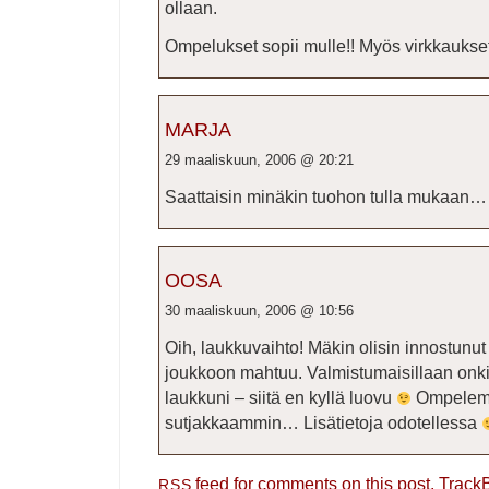
ollaan.
Ompelukset sopii mulle!! Myös virkkaukset
MARJA
29 maaliskuun, 2006 @ 20:21
Saattaisin minäkin tuohon tulla mukaan…
OOSA
30 maaliskuun, 2006 @ 10:56
Oih, laukkuvaihto! Mäkin olisin innostun
joukkoon mahtuu. Valmistumaisillaan onki
laukkuni – siitä en kyllä luovu
Ompelemal
sutjakkaammin… Lisätietoja odotellessa
feed for comments on this post.
Track
RSS