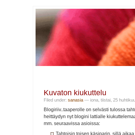
Kuvaton kiukuttelu
Filed under:
sanasia
— iona, tiistai, 25 huhtik
Blogiriiv..taaperolle on selvästi tulossa tah
heittäydyn nyt blogini lattialle kiukuttelem
mm. seuraavissa asioissa:
Tahtoisin toisen käsiparin, sillä aikaa 