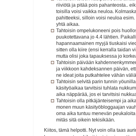
riiviötä ja pitää pois pahanteosta.. e
toisilla voisi vaikka neuloa. Kolmaska
pahitteeksi, silloin voisi neuloa esi
yhtä aikaa.
Tahtoisin ompelukoneeni pois huollost
puukotettavana jo 4.4 lähtien. Paikal
hapannaamainen myyjä tiuskaisi viede
sitten olla kiire (ensi kerralla taidan
mutta olisi joka tapauksessa jo korke
Tahtoisin päivään kahdennenkymme
ja viikkoon kahdeksannen päivän, että
ne ideat joita putkahtelee vähän väliä
Tahtoisin selvitä parin tunnin yöunilla
käsityöaikaa tarvitsisi tuhlata nukkumi
aika näppärää, jos ei tarvitsisi nukku
Tahtoisin olla pitkäjänteisempi ja a
monen muun käsityöbloggaajan vauhtii
oma aika tuntuu menevän peukaloita p
mitäs sitä oikein tekisikään.
Kiitos, tämä helpotti. Nyt voin olla taas aur