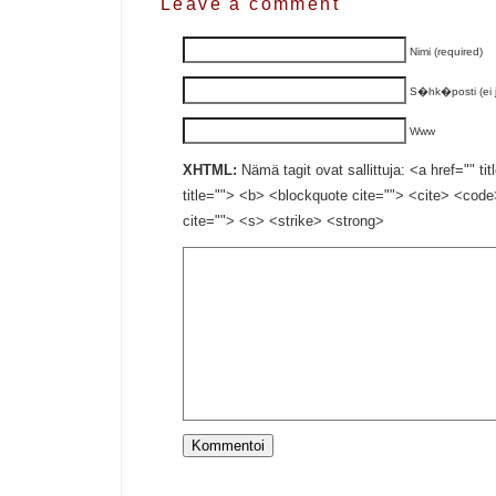
Leave a comment
Nimi (required)
S�hk�posti (ei ju
Www
XHTML:
Nämä tagit ovat sallittuja: <a href="" ti
title=""> <b> <blockquote cite=""> <cite> <cod
cite=""> <s> <strike> <strong>