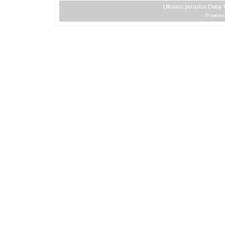
Ulkoasu perustuu Daisy
Powere