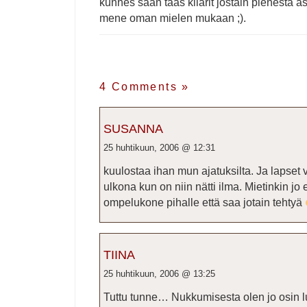
kunnes saan taas kilarit jostain pienestä as
mene oman mielen mukaan ;).
4 Comments
»
SUSANNA
25 huhtikuun, 2006 @ 12:31
kuulostaa ihan mun ajatuksilta. Ja lapset v
ulkona kun on niin nätti ilma. Mietinkin jo 
ompelukone pihalle että saa jotain tehtyä
TIINA
25 huhtikuun, 2006 @ 13:25
Tuttu tunne… Nukkumisesta olen jo osin lu