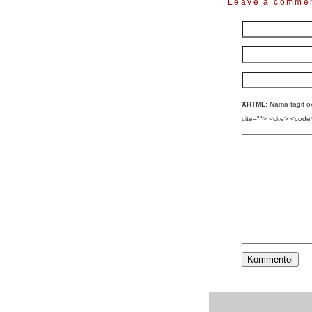
Leave a comme
XHTML:
Nämä tagit ova
cite=""> <cite> <code