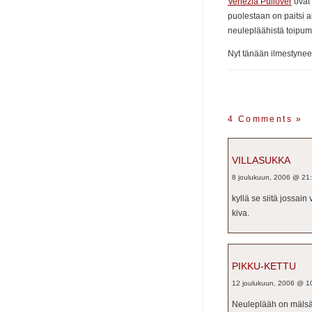
Venezia Pullover
ovat 
puolestaan on paitsi a
neulepläähistä toipu
Nyt tänään ilmestyne
4 Comments
»
VILLASUKKA
8 joulukuun, 2006 @ 21
kyllä se siitä jossai
kiva.
PIKKU-KETTU
12 joulukuun, 2006 @ 1
Neuleplääh on mälsä 