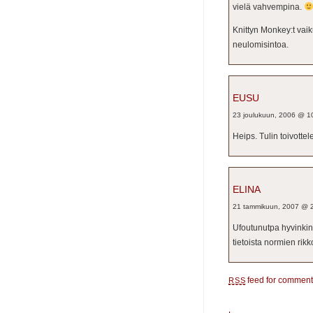
vielä vahvempina.
Knittyn Monkey:t vaiku
neulomisintoa.
EUSU
23 joulukuun, 2006 @ 1
Heips. Tulin toivotte
ELINA
21 tammikuun, 2007 @ 
Ufoutunutpa hyvinkin.
tietoista normien rik
feed for comments
RSS