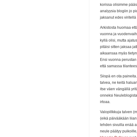
korissa olisimme päässe
analyysia blogiin jo p
jaksanut edes viritell
Arkistosta huomaa että
vuonna ja vuodenvaihte
kyllä olisi, mutta ajat
pitäisi sitten jaksaa 
aikaansaa myäs tietynla
Ensi vuonna perustan 
että samassa tilantees
Siispä en ota paineita.
talvea, ne keitä halua
itse väen vängällä yrit
onneksi Neuleblogistani
irtoaa.
Valopillkkuja talven (
(eikä päivääkään liian
lehden sivuilla enää a
neule päätyy puikoill