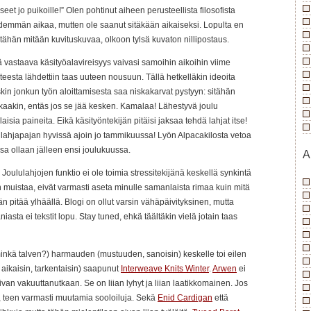
et jo puikoille!” Olen pohtinut aiheen perusteellista filosofista
idemmän aikaa, mutten ole saanut sitäkään aikaiseksi. Lopulta en
ä tähän mitään kuvituskuvaa, olkoon tylsä kuvaton nillipostaus.
 vastaava käsityöalavireisyys vaivasi samoihin aikoihin viime
esta lähdettiin taas uuteen nousuun. Tällä hetkelläkin ideoita
uskin jonkun työn aloittamisesta saa niskakarvat pystyyn: sitähän
jatkaakin, entäs jos se jää kesken. Kamalaa! Lähestyvä joulu
isia paineita. Eikä käsityöntekijän pitäisi jaksaa tehdä lahjat itse!
lahjapajan hyvissä ajoin jo tammikuussa! Lyön Alpacakilosta vetoa
sa ollaan jälleen ensi joulukuussa.
A
 Joululahjojen funktio ei ole toimia stressitekijänä keskellä synkintä
n muistaa, eivät varmasti aseta minulle samanlaista rimaa kuin mitä
än pitää ylhäällä. Blogi on ollut varsin vähäpäivityksinen, mutta
asta ei tekstit lopu. Stay tuned, ehkä täältäkin vielä jotain taas
minkä talven?) harmauden (mustuuden, sanoisin) keskelle toi eilen
 aikaisin, tarkentaisin) saapunut
Interweave Knits Winter
.
Arwen
ei
ivan vakuuttanutkaan. Se on liian lyhyt ja liian laatikkomainen. Jos
e, teen varmasti muutamia sooloiluja. Sekä
Enid Cardigan
että