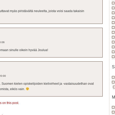
ttavat myäs piristävältä neuleelta, joista voisi saada takaisin
0:06
lemaan sinulle oikein hyvää Joulua!
S
20:00
 Suomen kielen opiskelijoiden kielivirheet ja -vastaisuudethan ovat
komista, eikös vain.
M
 on this post.