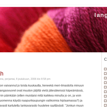
lan
C
äh
na, perjantai, 8 joulukuun, 2006 klo 8:58 pm
n vaivannut jo toista kuukautta, lieneekä meri-ilmastolla minuun
Kangasvuoret ovat muuton jäljiltä vielä jätesäkeissä häpeämässä,
ihin päinkään (etten muistaisi mitä kaikkea minulla jo on, ja voin
huomenna käydä naapurikaupungin valikoimia hiplaamassa?) ja
vasti kartutettu lankavarasto huutelee syyttävästi: ”Jonkun muun