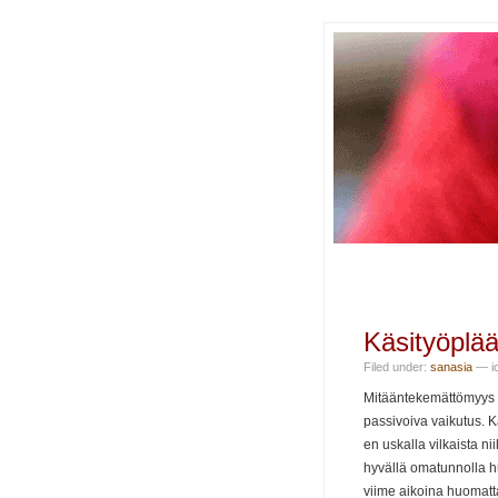
Käsityöplä
Filed under:
sanasia
— io
Mitääntekemättömyys o
passivoiva vaikutus. 
en uskalla vilkaista ni
hyvällä omatunnolla 
viime aikoina huomatta