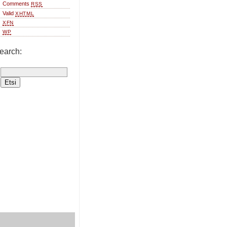
Comments
RSS
Valid
XHTML
XFN
WP
earch: