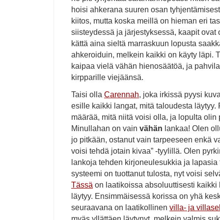
hoisi ahkerana suuren osan tyhjentämisestä
kiitos, mutta koska meillä on hieman eri ta
siisteydessä ja järjestyksessä, kaapit ovat
kättä aina sieltä marraskuun lopusta saakka.
ahkeroiduin, melkein kaikki on käyty läpi
kaipaa vielä vähän hienosäätöä, ja pahvila
kirpparille viejäänsä.
Taisi olla
Carennah
, joka irkissä pyysi ku
esille kaikki langat, mitä taloudesta läytyy
määrää, mitä niitä voisi olla, ja lopulta olin p
Minullahan on vain
vähän
lankaa! Olen ollu
jo pitkään, ostanut vain tarpeeseen enkä 
voisi tehdä jotain kivaa” -tyylillä. Olen py
lankoja tehden kirjoneulesukkia ja lapasia 
systeemi on tuottanut tulosta, nyt voisi selv
Tässä
on laatikoissa absoluuttisesti kaikki
läytyy. Ensimmäisessä korissa on yhä kes
seuraavana on laatikollinen
villa- ja villa
myäs yllättäen läytynyt, melkein valmis su