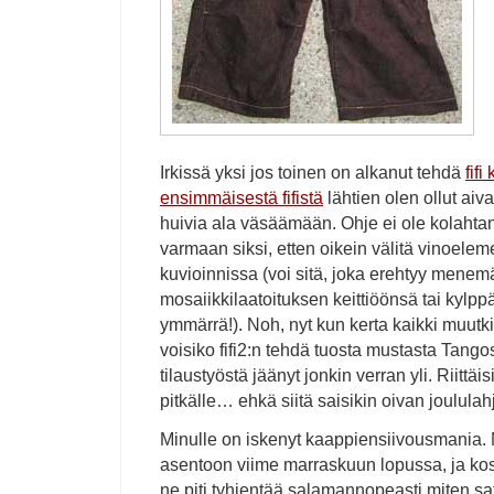
Irkissä yksi jos toinen on alkanut tehdä
fifi
ensimmäisestä fifistä
lähtien olen ollut aiv
huivia ala väsäämään. Ohje ei ole kolahtan
varmaan siksi, etten oikein välitä vinoele
kuvioinnissa (voi sitä, joka erehtyy menem
mosaiikkilaatoituksen keittiöönsä tai kylpp
ymmärrä!). Noh, nyt kun kerta kaikki muutki
voisiko fifi2:n tehdä tuosta mustasta Tangos
tilaustyöstä jäänyt jonkin verran yli. Riitt
pitkälle… ehkä siitä saisikin oivan joulula
Minulle on iskenyt kaappiensiivousmania
asentoon viime marraskuun lopussa, ja koska
ne piti tyhjentää salamannopeasti miten sa