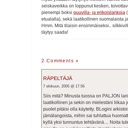
seiskaveikka on loppunut kesken, toivottavas
pienempi boksi
puuvilla- ja erikoislankoja
(
etualalla), sekä laatikollinen suomalaista ja
Hmm. Mitä tilaisin ensimmäiseksi.. silkkivi
täytyy saada!
2 Comments
»
RÄPELTÄJÄ
7 elokuun, 2005 @ 17:56
Siis mitä? Minusta tuossa on PALJON lan
laatikollinen ja sekin on mielestäni liikaa 
puolet pitäisi olla käytetty. BLogini arkisto
jämälangoista, mihin sai tuhlattua huomat
kyllä yksi tunnuntus tehtävänä… Noita tule