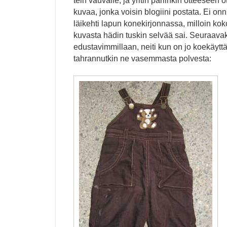
tein vauvalle, ja yritin pariinkin otteeseen 
kuvaa, jonka voisin blogiini postata. Ei onn
läikehti lapun konekirjonnassa, milloin koko 
kuvasta hädin tuskin selvää sai. Seuraava
edustavimmillaan, neiti kun on jo koekäytt
tahrannutkin ne vasemmasta polvesta: