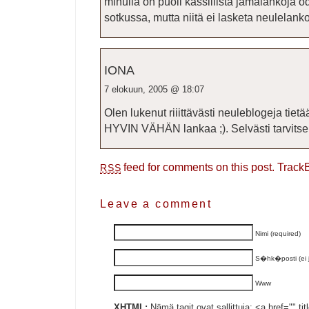
minulla on puoli kassillista jämälankoja
sotkussa, mutta niitä ei lasketa neulelank
IONA
7 elokuun, 2005 @ 18:07
Olen lukenut riiittävästi neuleblogeja tiet
HYVIN VÄHÄN lankaa ;). Selvästi tarvits
feed for comments on this post.
Track
RSS
Leave a comment
Nimi (required)
S�hk�posti (ei ju
Www
XHTML:
Nämä tagit ovat sallittuja: <a href="" ti