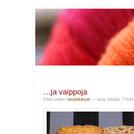
…ja vaippoja
Filed under:
ompelukset
— iona, torstai, 7 huh