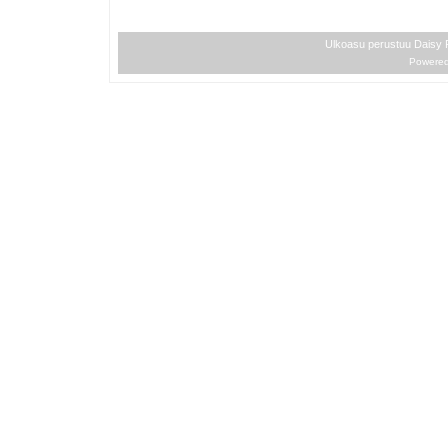
Ulkoasu perustuu Daisy
Powere