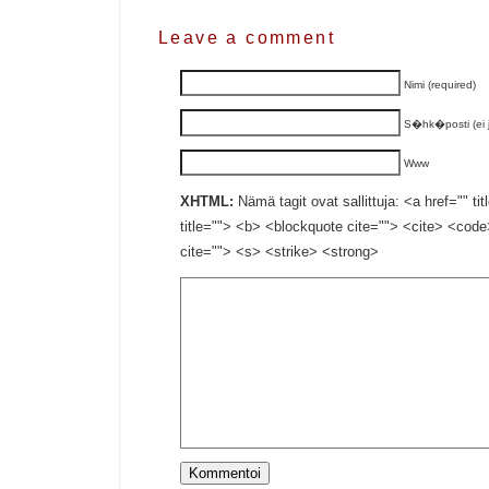
Leave a comment
Nimi (required)
S�hk�posti (ei ju
Www
XHTML:
Nämä tagit ovat sallittuja: <a href="" ti
title=""> <b> <blockquote cite=""> <cite> <cod
cite=""> <s> <strike> <strong>