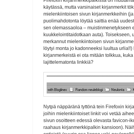
Firefoxin kirjanmerkkipalkissa on muutama 
käytässä, mutta varsinaiset kirjanmerkit 
mielenkiintoisen sivun kirjanmerkkeihin (ja
puolimahdotonta löytää saittia enää uudes
sen olemassaoloa – muistinmenetykseen e
kuukkelointitaidotkaan auta). Toisekseen,
merkannut mielenkiintoisen sivun kirjanmer
löytyi monta jo kadonneeksi luultua urlia!!
kirjanmerkeistä ei ota mitään tolkkua, kuka
lajittelematonta linkkiä?
Nytpä näppäränä tyttönä tein Firefoxin kirj
joihin mielenkiintoiset linkit voi vetää aihe
sivun osoitteen edessä olevasta favicon-ik
raahaus kirjanmerkkipalkin kansioon). Näihin