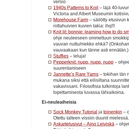
versio
1940s Patterns to Knit
– läjä 40-luvun
Victoria and Albert Museumin kotisivu
Morehouse Farm
– säilötty etusivun kr
rottahuivien kuvien takia: ihq!!!
Knit lit: bonnie: learning how to do 
ohje neuleeseen ommeltuun smokkip
vauvan nuttu/mekko ehkä? (Onkohan 
vauvaakaan kun tänne asti ennätän.)
Stuffies
– leluja!
Pepperknit: nupp, nupp, nupp
– ohjee
suurentamiseen
Jannette’s Rare Yarns
– tokihan tän ny
mukana siksi että eilisiltana suunnitte
vakavissani. Filosofisia tulkintoja la
lopettamisesta luvassa lähiaikoina.
Ei-neuleaiheisia
Sock Monkey Tutorial
ja
toinenkin
– o
Otettu talteen vissiin duunit mielessä.
Askartelusivut – Aino Leiviskä
– ohjei