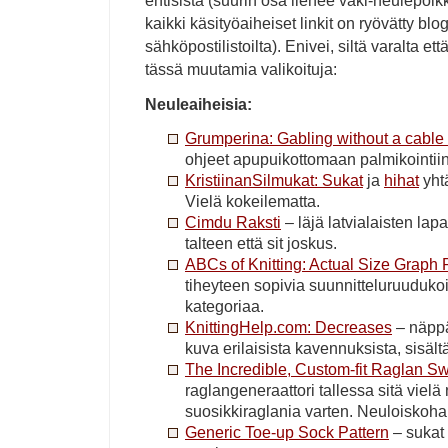
entisistä (suurin osa lienee vaki-neulepolkka
kaikki käsityöaiheiset linkit on ryövätty blog
sähköpostilistoilta). Enivei, siltä varalta et
tässä muutamia valikoituja:
Neuleaiheisia:
Grumperina: Gabling without a cable
ohjeet apupuikottomaan palmikointii
KristiinanSilmukat: Sukat
ja
hihat
yhtä
Vielä kokeilematta.
Cimdu Raksti
– läjä latvialaisten lap
talteen että sit joskus.
ABCs of Knitting: Actual Size Graph
tiheyteen sopivia suunnitteluruudukoit
kategoriaa.
KnittingHelp.com: Decreases
– näppä
kuva erilaisista kavennuksista, sisäl
The Incredible, Custom-fit Raglan S
raglangeneraattori tallessa sitä viel
suosikkiraglania varten. Neuloiskoha
Generic Toe-up Sock Pattern
– sukat 