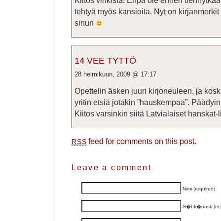
Kiitos vinkistä! Enpä ole ennen tiennytkää
tehtyä myös kansioita. Nyt on kirjanmerkit n
sinun
14 VEE TYTTÖ
28 helmikuun, 2009 @ 17:17
Opettelin äsken juuri kirjoneuleen, ja kosk
yritin etsiä jotakin ”hauskempaa”. Päädyin
Kiitos varsinkin siitä Latvialaiset hanskat-l
feed for comments on this post.
RSS
Leave a comment
Nimi (required)
S�hk�posti (ei ju