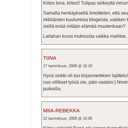
Kiitos Iona, kiitos!! Tulipas selkeyttä minu
Samalla henkäyksellä ilmoittelen, että seur
irkkiläisten kuulumisia blogeista, vaikken
siellä enää mitään elämää muutenkaan?
Laitahan kuvia muksuista vaikka mailits
TIINA
17 tammikuun, 2008 @ 16:19
Hyvä vinkki oli tuo kirjanmerkkien lajittel
nuo villikset tylsiä ole, päin vastoin:) Nimim
puikoilla.
MIIA-REBEKKA
22 tammikuun, 2008 @ 15:08