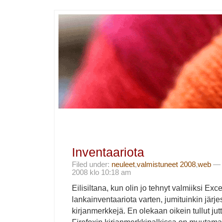
Inventaariota
Filed under:
neuleet
,
valmistuneet 2008
,
web
— i
2008 klo 10:18 am
Eilisiltana, kun olin jo tehnyt valmiiksi Exc
lankainventaariota varten, jumituinkin jär
kirjanmerkkejä. En olekaan oikein tullut ju