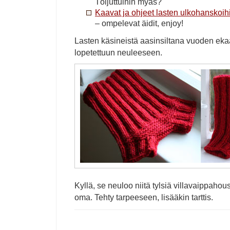
Töijuttuihin myäs?
Kaavat ja ohjeet lasten ulkohanskoih
– ompelevat äidit, enjoy!
Lasten käsineistä aasinsiltana vuoden ekaa
lopetettuun neuleeseen.
Kyllä, se neuloo niitä tylsiä villavaippaho
oma. Tehty tarpeeseen, lisääkin tarttis.