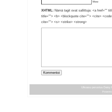
Www
XHTML:
Nämä tagit ovat sallittuja: <a href="" ti
title=""> <b> <blockquote cite=""> <cite> <cod
cite=""> <s> <strike> <strong>
Ulkoasu perustuu Daisy
Powere