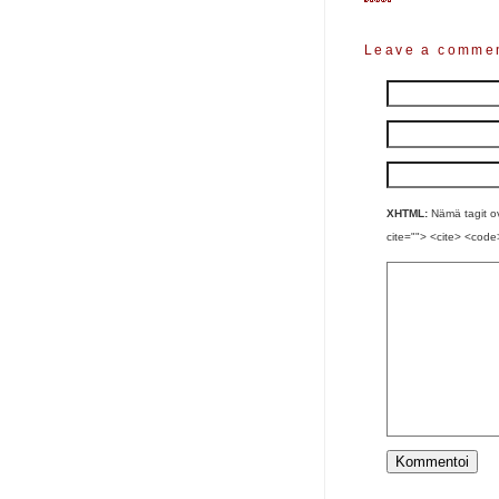
Leave a comme
XHTML:
Nämä tagit ova
cite=""> <cite> <code