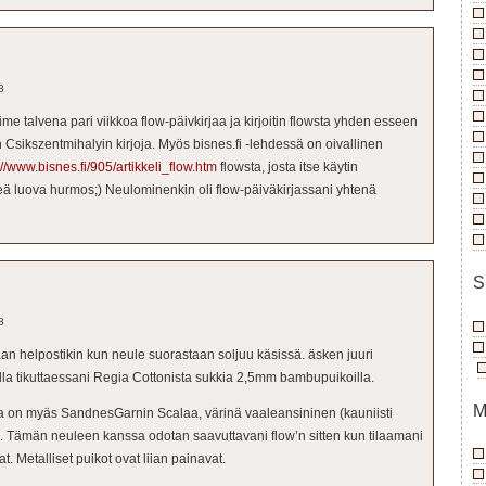
8
iime talvena pari viikkoa flow-päivkirjaa ja kirjoitin flowsta yhden esseen
uin Csikszentmihalyin kirjoja. Myös bisnes.fi -lehdessä on oivallinen
://www.bisnes.fi/905/artikkeli_flow.htm
flowsta, josta itse käytin
 luova hurmos;) Neulominenkin oli flow-päiväkirjassani yhtenä
S
8
an helpostikin kun neule suorastaan soljuu käsissä. äsken juuri
lla tikuttaessani Regia Cottonista sukkia 2,5mm bambupuikoilla.
M
a on myäs SandnesGarnin Scalaa, värinä vaaleansininen (kauniisti
. Tämän neuleen kanssa odotan saavuttavani flow’n sitten kun tilaamani
 Metalliset puikot ovat liian painavat.