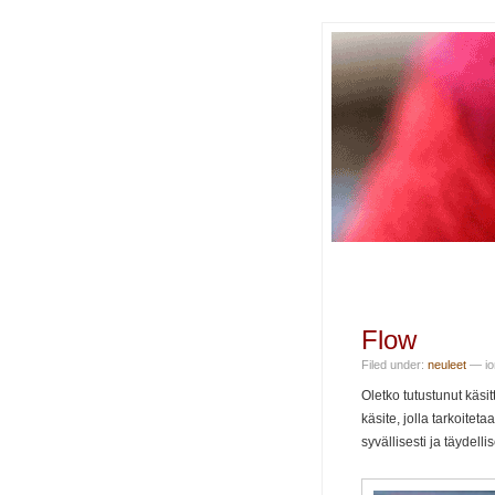
Flow
Filed under:
neuleet
— ion
Oletko tutustunut käs
käsite, jolla tarkoite
syvällisesti ja täydell