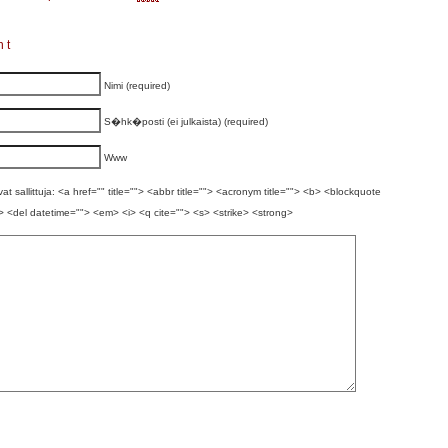
nt
Nimi (required)
S�hk�posti (ei julkaista) (required)
Www
t sallittuja: <a href="" title=""> <abbr title=""> <acronym title=""> <b> <blockquote
> <del datetime=""> <em> <i> <q cite=""> <s> <strike> <strong>