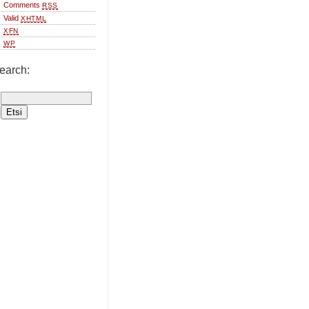
Comments
RSS
Valid
XHTML
XFN
WP
earch: