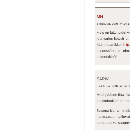
MN
8 elokuun, 2006 @ 14:1
Flow on tuttu, pidin v
jota varten tietysti l
käännösartikkeli
http
esseessäni mm. nimeä
esimerkkinä!
SARIV
8 elokuun, 2006 @ 14:5
Minä pääsen flow-tila
hiekkalaatikon reuna
Toisena työnä minull
harmaaseen taittuva)
bambupuikot saapuvat.