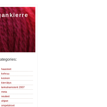
gankierre
ategories:
haasteet
kehruu
kesken
kierrätys
lankahamsterit 2007
meta
neuleet
ohjeet
ompelukset