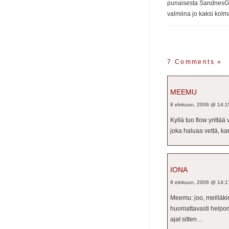
punaisesta SandnesGar
valmiina jo kaksi kol
7 Comments
»
MEEMU
8 elokuun, 2006 @ 14:1
Kyllä tuo flow yrittä
joka haluaa vettä, k
IONA
8 elokuun, 2006 @ 14:1
Meemu: joo, meilläki
huomattavasti helpomm
ajat sitten…