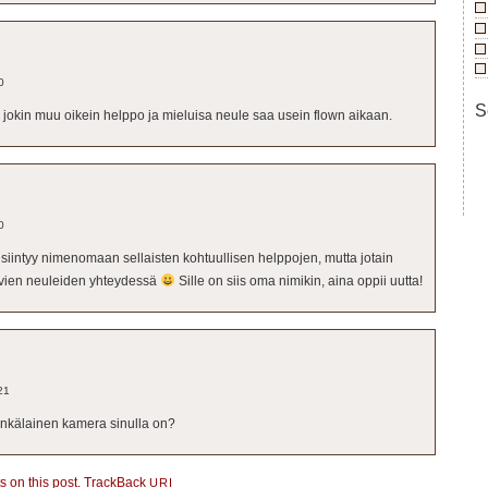
0
S
ai jokin muu oikein helppo ja mieluisa neule saa usein flown aikaan.
0
esiintyy nimenomaan sellaisten kohtuullisen helppojen, mutta jotain
ävien neuleiden yhteydessä
Sille on siis oma nimikin, aina oppii uutta!
21
inkälainen kamera sinulla on?
 on this post.
TrackBack
URI