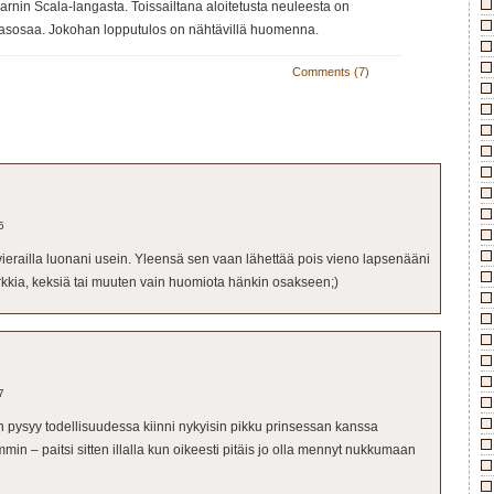
nin Scala-langasta. Toissailtana aloitetusta neuleesta on
masosaa. Jokohan lopputulos on nähtävillä huomenna.
Comments (7)
5
ä vierailla luonani usein. Yleensä sen vaan lähettää pois vieno lapsenääni
arkkia, keksiä tai muuten vain huomiota hänkin osakseen;)
7
n pysyy todellisuudessa kiinni nykyisin pikku prinsessan kanssa
in – paitsi sitten illalla kun oikeesti pitäis jo olla mennyt nukkumaan