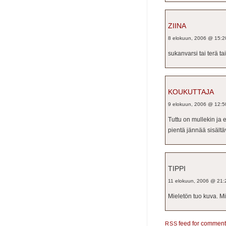
ZIINA
8 elokuun, 2006 @ 15:2
sukanvarsi tai terä t
KOUKUTTAJA
9 elokuun, 2006 @ 12:5
Tuttu on mullekin ja 
pientä jännää sisält
TIPPI
11 elokuun, 2006 @ 21:
Mieletön tuo kuva. M
feed for comments
RSS