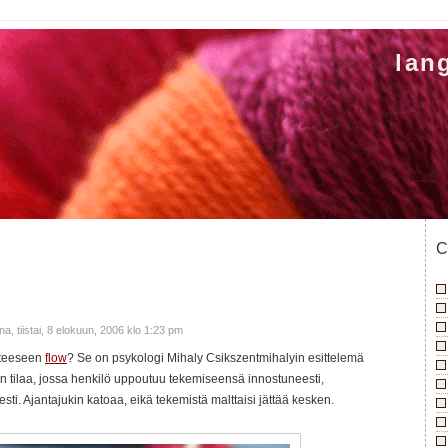
lan
C
a, tiistai, 8 elokuun, 2006 klo 1:23 pm
itteeseen
flow
? Se on psykologi Mihaly Csikszentmihalyin esittelemä
taan tilaa, jossa henkilö uppoutuu tekemiseensä innostuneesti,
isesti. Ajantajukin katoaa, eikä tekemistä malttaisi jättää kesken.