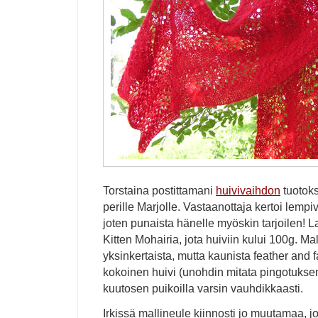
Torstaina postittamani
huivivaihdon
tuotoks
perille Marjolle. Vastaanottaja kertoi lemp
joten punaista hänelle myöskin tarjoilen!
Kitten Mohairia, jota huiviin kului 100g. Ma
yksinkertaista, mutta kaunista feather and 
kokoinen huivi (unohdin mitata pingotuksen
kuutosen puikoilla varsin vauhdikkaasti.
Irkissä mallineule kiinnosti jo muutamaa, j