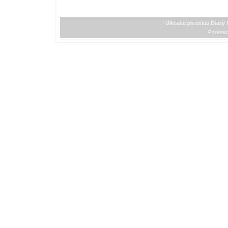
Ulkoasu perustuu Daisy
Powere