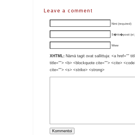
Leave a comment
Nimi (required)
S�hk�posti (ei ju
Www
XHTML:
Nämä tagit ovat sallittuja: <a href="" ti
title=""> <b> <blockquote cite=""> <cite> <cod
cite=""> <s> <strike> <strong>