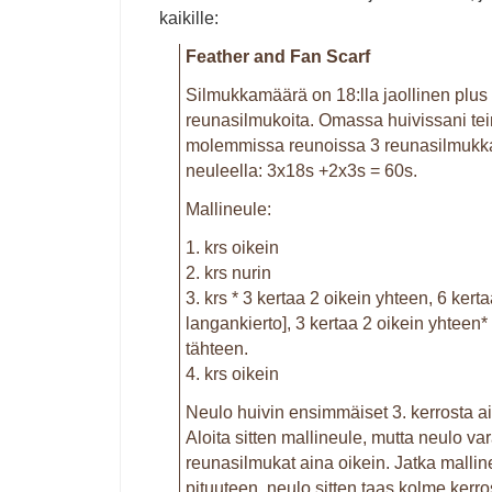
kaikille:
Feather and Fan Scarf
Silmukkamäärä on 18:lla jaollinen plus
reunasilmukoita. Omassa huivissani tein
molemmissa reunoissa 3 reunasilmukka
neuleella: 3x18s +2x3s = 60s.
Mallineule:
1. krs oikein
2. krs nurin
3. krs * 3 kertaa 2 oikein yhteen, 6 kerta
langankierto], 3 kertaa 2 oikein yhteen*
tähteen.
4. krs oikein
Neulo huivin ensimmäiset 3. kerrosta a
Aloita sitten mallineule, mutta neulo v
reunasilmukat aina oikein. Jatka malli
pituuteen, neulo sitten taas kolme kerro