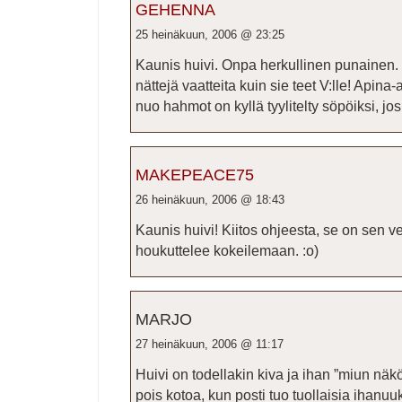
GEHENNA
25 heinäkuun, 2006 @ 23:25
Kaunis huivi. Onpa herkullinen punainen. 
nättejä vaatteita kuin sie teet V:lle! Apina
nuo hahmot on kyllä tyylitelty söpöiksi, jo
MAKEPEACE75
26 heinäkuun, 2006 @ 18:43
Kaunis huivi! Kiitos ohjeesta, se on sen ve
houkuttelee kokeilemaan. :o)
MARJO
27 heinäkuun, 2006 @ 11:17
Huivi on todellakin kiva ja ihan ”miun näk
pois kotoa, kun posti tuo tuollaisia ihanuuk