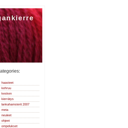
gankierre
ategories:
haasteet
kehruu
kesken
kierrätys
lankahamsterit 2007
meta
neuleet
ohjeet
ompelukset