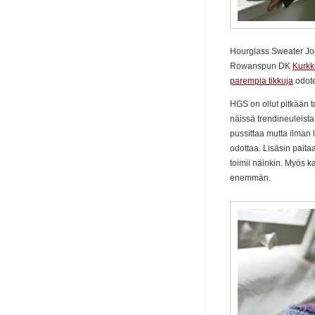
Hourglass Sweater Joel
Rowanspun DK
Kurkk
parempia tikkuja
odote
HGS on ollut pitkään to
näissä trendineuleist
pussittaa mutta ilman 
odottaa. Lisäsin paitaa
toimii näinkin. Myös ka
enemmän.