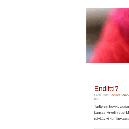
Endiitti?
Filed under:
neuleet
,
ompe
pm
Tartteisin hovikuvaajan
kanssa. Arvelin ettei 
näyttäytyi kun kuvauss