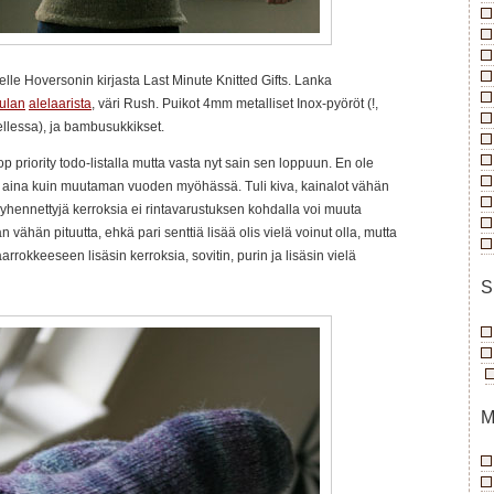
le Hoversonin kirjasta Last Minute Knitted Gifts. Lanka
ulan
alelaarista
, väri Rush. Puikot 4mm metalliset Inox-pyöröt (!,
llessa), ja bambusukkikset.
p priority todo-listalla mutta vasta nyt sain sen loppuun. En ole
a aina kuin muutaman vuoden myöhässä. Tuli kiva, kainalot vähän
lyhennettyjä kerroksia ei rintavarustuksen kohdalla voi muuta
n vähän pituutta, ehkä pari senttiä lisää olis vielä voinut olla, mutta
arrokkeeseen lisäsin kerroksia, sovitin, purin ja lisäsin vielä
S
M