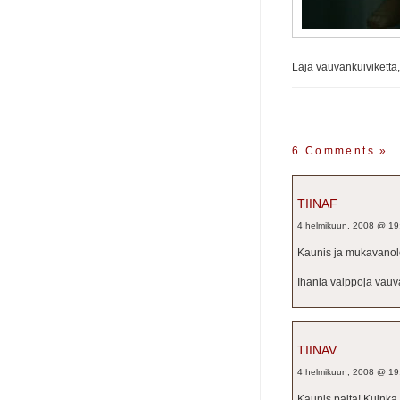
Läjä vauvankuiviketta
6 Comments
»
TIINAF
4 helmikuun, 2008 @ 19
Kaunis ja mukavanolo
Ihania vaippoja vauva
TIINAV
4 helmikuun, 2008 @ 19
Kaunis paita! Kuinka