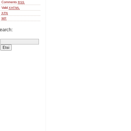
Comments
RSS
Valid
XHTML
XFN
WP
earch: