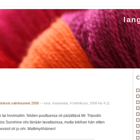
lan
C
lukset
,
valmistuneet 2008
— iona, maanantai, 4 helmikuun, 2008 klo 4:11
 tai hovimallin. Niiden puuttuessa oli pärjättävä Mr. Tripodin
Miss Sunshine olis tänään tavattavissa, mutta tokihan hän sitten
essiot oli jo ohi. Mattimyöhäinen!