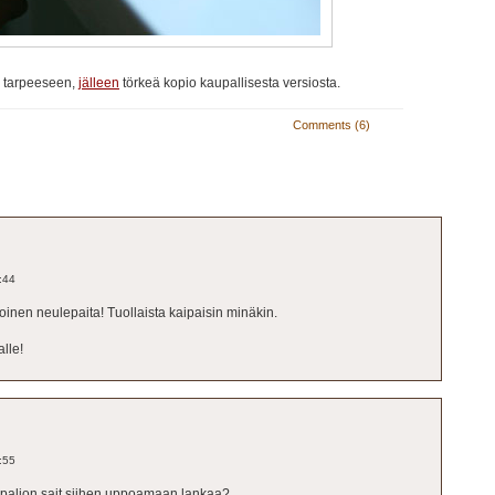
, tarpeeseen,
jälleen
törkeä kopio kaupallisesta versiosta.
Comments (6)
:44
inen neulepaita! Tuollaista kaipaisin minäkin.
lle!
:55
 paljon sait siihen uppoamaan lankaa?