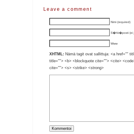
Leave a comment
Nimi (required)
S�hk�posti (ei ju
Www
XHTML:
Nämä tagit ovat sallittuja: <a href="" ti
title=""> <b> <blockquote cite=""> <cite> <cod
cite=""> <s> <strike> <strong>