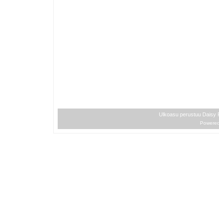
Ulkoasu perustuu Daisy
Powere