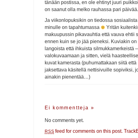
tänään postissa, en ole ehtinyt juuri puikko
on saanut olla melko rauhassa pari päivää
Ja viikonlopuksikin on tiedossa sosiaalist
minulle on tapahtumassa
Yritän kuitenki
makuupussin pikavauhtia että vauva ehtii s
ennen kuin se jo jää pieneksi. Kuviakin on 
langoista että ihkuista silmukkamerkeistä 
valokuvaamaan ja sitten, vielä haasteelli
kuvat kamerasta (puhumattakaan siitä että 
jaksettava käsitellä nettisivuille sopiviksi, 
ainakin pienentää…)
Ei kommentteja
»
No comments yet.
feed for comments on this post.
Track
RSS