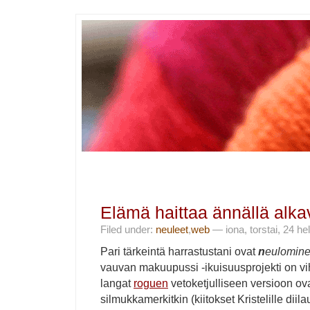
Elämä haittaa ännällä alkav
Filed under:
neuleet
,
web
— iona, torstai, 24 h
Pari tärkeintä harrastustani ovat
n
eulomin
vauvan makuupussi -ikuisuusprojekti on vi
langat
roguen
vetoketjulliseen versioon ov
silmukkamerkitkin (kiitokset Kristelille dii