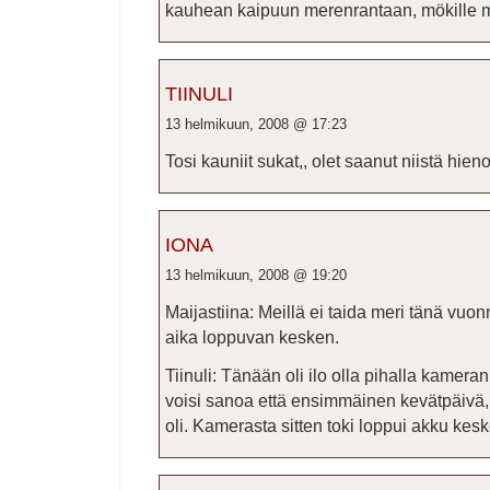
kauhean kaipuun merenrantaan, mökille m
TIINULI
13 helmikuun, 2008 @ 17:23
Tosi kauniit sukat,, olet saanut niistä hien
IONA
13 helmikuun, 2008 @ 19:20
Maijastiina: Meillä ei taida meri tänä vuo
aika loppuvan kesken.
Tiinuli: Tänään oli ilo olla pihalla kamer
voisi sanoa että ensimmäinen kevätpäivä, 
oli. Kamerasta sitten toki loppui akku kes