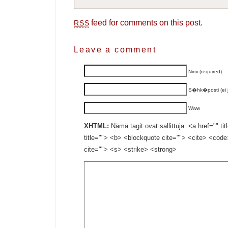
feed for comments on this post.
RSS
Leave a comment
Nimi (required)
S�hk�posti (ei ju
Www
XHTML:
Nämä tagit ovat sallittuja: <a href="" ti
title=""> <b> <blockquote cite=""> <cite> <cod
cite=""> <s> <strike> <strong>