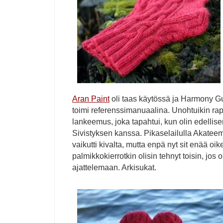
Aran Paint
oli taas käytössä ja Harmony G
toimi referenssimanuaalina. Unohtuikin rapo
lankeemus, joka tapahtui, kun olin edellis
Sivistyksen kanssa. Pikaselailulla Akateem
vaikutti kivalta, mutta enpä nyt sit enää oi
palmikkokierrotkin olisin tehnyt toisin, jos 
ajattelemaan. Arkisukat.