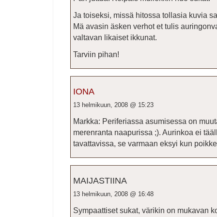
Ja toiseksi, missä hitossa tollasia kuvia s
Mä avasin äsken verhot et tulis auringonva
valtavan likaiset ikkunat.
Tarviin pihan!
IONA
13 helmikuun, 2008 @ 15:23
Markka: Periferiassa asumisessa on muutam
merenranta naapurissa ;). Aurinkoa ei tääll
tavattavissa, se varmaan eksyi kun poikke
MAIJASTIINA
13 helmikuun, 2008 @ 16:48
Sympaattiset sukat, värikin on mukavan ko